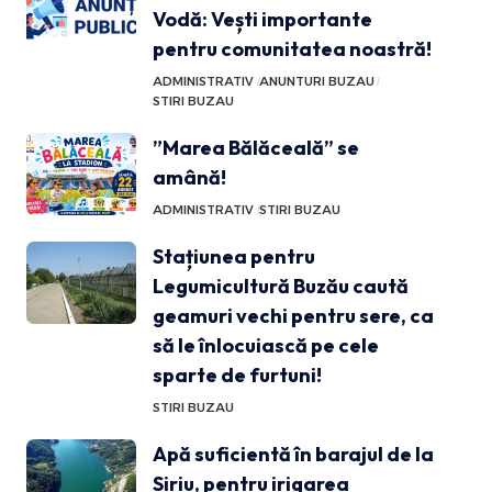
Vodă: Vești importante
pentru comunitatea noastră!
ADMINISTRATIV
ANUNTURI BUZAU
STIRI BUZAU
”Marea Bălăceală” se
amână!
ADMINISTRATIV
STIRI BUZAU
Stațiunea pentru
Legumicultură Buzău caută
geamuri vechi pentru sere, ca
să le înlocuiască pe cele
sparte de furtuni!
STIRI BUZAU
Apă suficientă în barajul de la
Siriu, pentru irigarea