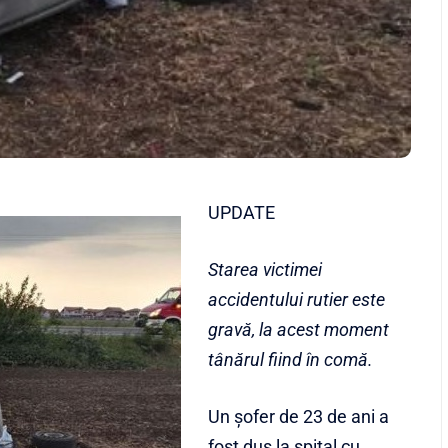
UPDATE
S
tarea victimei
accidentului rutier este
gravă, la acest moment
tânărul fiind în comă.
Un șofer de 23 de ani a
fost dus la spital cu