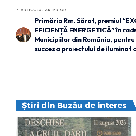
ARTICOLUL ANTERIOR
Primăria Rm. Sărat, premiul “E
EFICIENȚĂ ENERGETICĂ” în cadru
Municipiilor din România, pentr
succes a proiectului de iluminat 
Știri din Buzău de interes