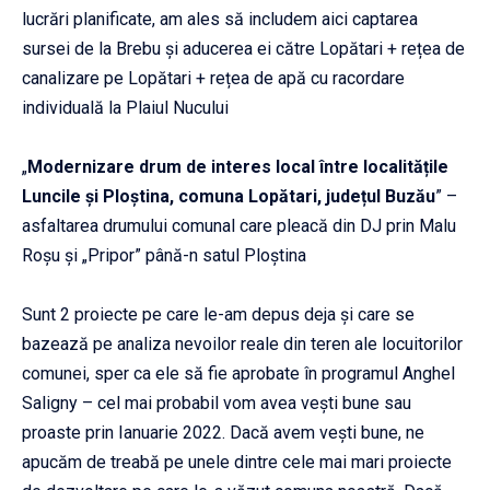
lucrări planificate, am ales să includem aici captarea
sursei de la Brebu și aducerea ei către Lopătari + rețea de
canalizare pe Lopătari + rețea de apă cu racordare
individuală la Plaiul Nucului
„
Modernizare drum de interes local între localit
ăț
ile
Luncile
ș
i Plo
ș
tina, comuna Lop
ă
tari, jude
ț
ul Buz
ă
u
” –
asfaltarea drumului comunal care pleacă din DJ prin Malu
Roșu și „Pripor” până-n satul Ploștina
Sunt 2 proiecte pe care le-am depus deja și care se
bazează pe analiza nevoilor reale din teren ale locuitorilor
comunei, sper ca ele să fie aprobate în programul Anghel
Saligny – cel mai probabil vom avea vești bune sau
proaste prin Ianuarie 2022. Dacă avem vești bune, ne
apucăm de treabă pe unele dintre cele mai mari proiecte