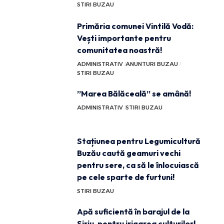
STIRI BUZAU
Primăria comunei Vintilă Vodă:
Vești importante pentru
comunitatea noastră!
ADMINISTRATIV
ANUNTURI BUZAU
STIRI BUZAU
”Marea Bălăceală” se amână!
ADMINISTRATIV
STIRI BUZAU
Stațiunea pentru Legumicultură
Buzău caută geamuri vechi
pentru sere, ca să le înlocuiască
pe cele sparte de furtuni!
STIRI BUZAU
Apă suficientă în barajul de la
Siriu, pentru irigarea culturilor!