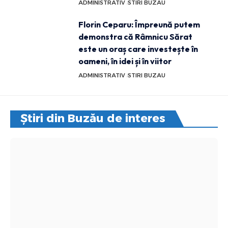
ADMINISTRATIV
STIRI BUZAU
Florin Ceparu: Împreună putem
demonstra că Râmnicu Sărat
este un oraș care investește în
oameni, în idei și în viitor
ADMINISTRATIV
STIRI BUZAU
Știri din Buzău de interes