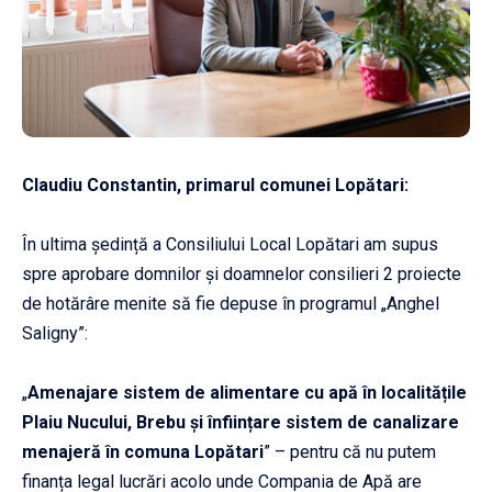
Claudiu Constantin, primarul comunei Lopătari:
În ultima ședință a Consiliului Local Lopătari am supus
spre aprobare domnilor și doamnelor consilieri 2 proiecte
de hotărâre menite să fie depuse în programul „Anghel
Saligny”:
„
Amenajare sistem de alimentare cu ap
ă
în localit
ăț
ile
Plaiu Nucului, Brebu
ș
i înfiin
ț
are sistem de canalizare
menajer
ă
în comuna Lop
ă
tari
” – pentru că nu putem
finanța legal lucrări acolo unde Compania de Apă are