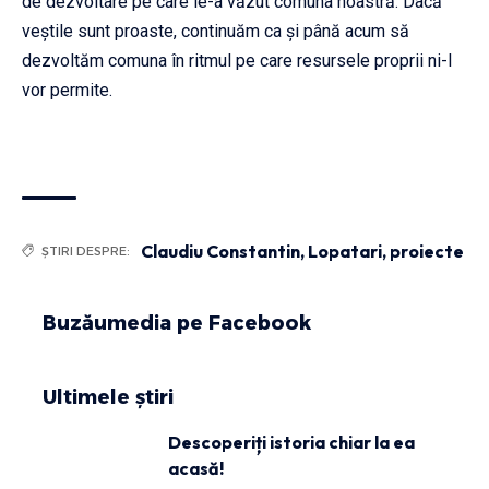
de dezvoltare pe care le-a văzut comuna noastră. Dacă
veștile sunt proaste, continuăm ca și până acum să
dezvoltăm comuna în ritmul pe care resursele proprii ni-l
vor permite.
Claudiu Constantin
,
Lopatari
,
proiecte
ȘTIRI DESPRE:
Buzăumedia pe Facebook
Ultimele știri
Descoperiți istoria chiar la ea
acasă!