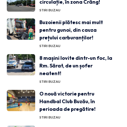
circulație, în zona Crâng!
STIRI BUZAU
Buzoienii plătesc mai mult
pentru gunoi, din cauza
prețului carburanților!
STIRI BUZAU
8 mașini lovite dintr-un foc, la
Rm. Sărat, de un șofer
neatent!
STIRI BUZAU
O nouă victorie pentru
Handbal Club Buzău, în
perioada de pregătire!
STIRI BUZAU