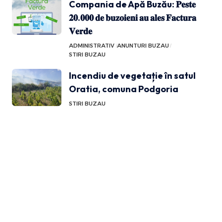
Compania de Apă Buzău: 𝐏𝐞𝐬𝐭𝐞
𝟐𝟎.𝟎𝟎𝟎 𝐝𝐞 𝐛𝐮𝐳𝐨𝐢𝐞𝐧𝐢 𝐚𝐮 𝐚𝐥𝐞𝐬 𝐅𝐚𝐜𝐭𝐮𝐫𝐚
𝐕𝐞𝐫𝐝𝐞
ADMINISTRATIV
ANUNTURI BUZAU
STIRI BUZAU
Incendiu de vegetație în satul
Oratia, comuna Podgoria
STIRI BUZAU