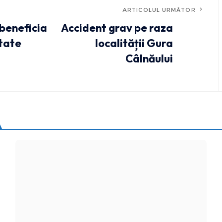
ARTICOLUL URMĂTOR
 beneficia
Accident grav pe raza
ătate
localității Gura
Câlnăului