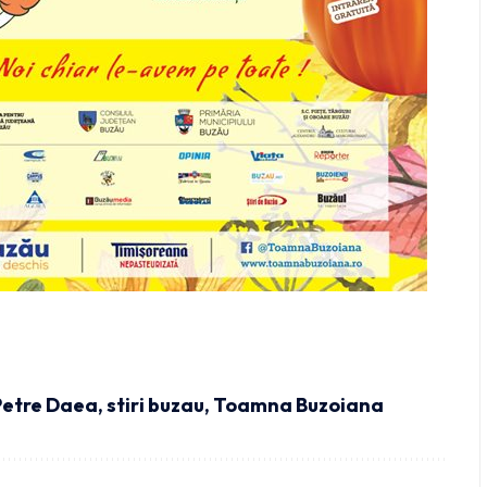
Petre Daea
,
stiri buzau
,
Toamna Buzoiana