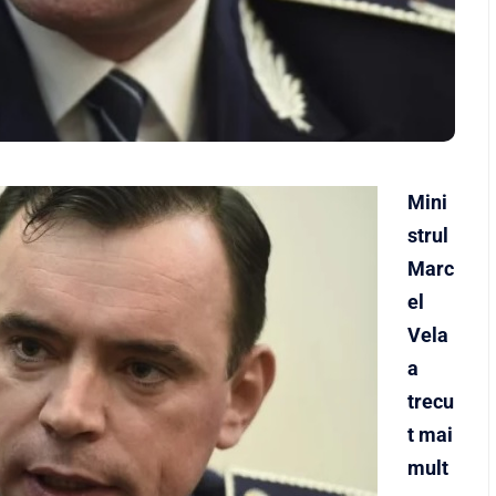
Mini
strul
Marc
el
Vela
a
trecu
t mai
mult