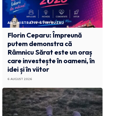
ADMINISTRATIV
STIRI BUZAU
Florin Ceparu: Împreună
putem demonstra că
Râmnicu Sărat este un oraș
care investește în oameni, în
idei și în viitor
6 AUGUST 2026