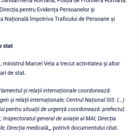
; Jandarmeria Română; Poliția de Frontieră Română;
 Direcția pentru Evidența Persoanelor și
a Națională Împotriva Traficului de Persoane și
e stat
, ministrul Marcel Vela a trecut activitatea și altor
ari de stat.
rlamentul și relații internaționale coordonează:
en și relații internaționale; Centrul Național SIS. (…)
ui pentru situații de urgență coordonează: prefectul;
; Inspectoratul general de aviație al MAI; Direcția
; Direcția medicală
„, potrivit documentului citat.