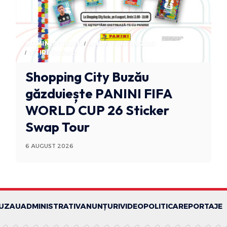
ADMINISTRATIV
ANUNTURI BUZAU
STIRI BUZAU
Shopping City Buzău
găzduiește PANINI FIFA
WORLD CUP 26 Sticker
Swap Tour
6 AUGUST 2026
BUZAU
ADMINISTRATIV
ANUNȚURI
VIDEO
POLITICA
REPORTAJE