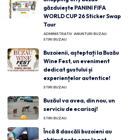
găzduiește PANINI FIFA
WORLD CUP 26 Sticker Swap
Tour
ADMINISTRATIV
ANUNTURI BUZAU
STIRI BUZAU
Buzoienii, așteptați la Buzău
Wine Fest, un eveniment
dedicat gustului și
experiențelor autentice!
STIRI BUZAU
Buzăul va avea, din nou, un
serviciu de ecarisaj!
STIRI BUZAU
Încă 8 dascăli buzoieni au
obținut note care le pot