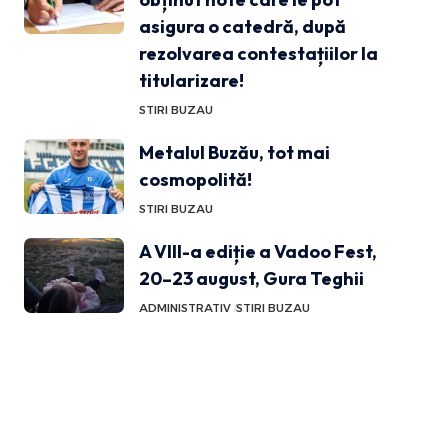
asigura o catedră, după
rezolvarea contestațiilor la
titularizare!
STIRI BUZAU
Metalul Buzău, tot mai
cosmopolită!
STIRI BUZAU
A VIII-a ediție a Vadoo Fest,
20–23 august, Gura Teghii
ADMINISTRATIV
STIRI BUZAU