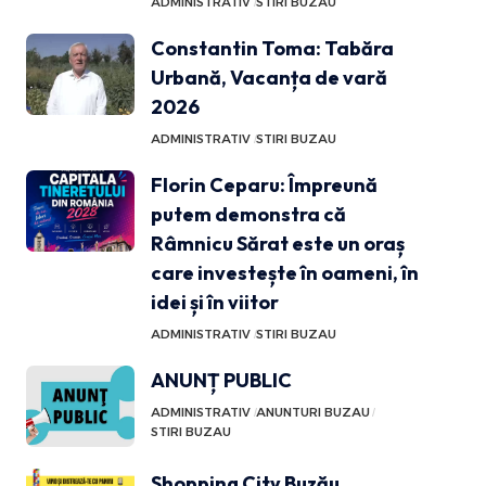
ADMINISTRATIV
STIRI BUZAU
Constantin Toma: Tabăra
Urbană, Vacanța de vară
2026
ADMINISTRATIV
STIRI BUZAU
Florin Ceparu: Împreună
putem demonstra că
Râmnicu Sărat este un oraș
care investește în oameni, în
idei și în viitor
ADMINISTRATIV
STIRI BUZAU
ANUNȚ PUBLIC
ADMINISTRATIV
ANUNTURI BUZAU
STIRI BUZAU
Shopping City Buzău