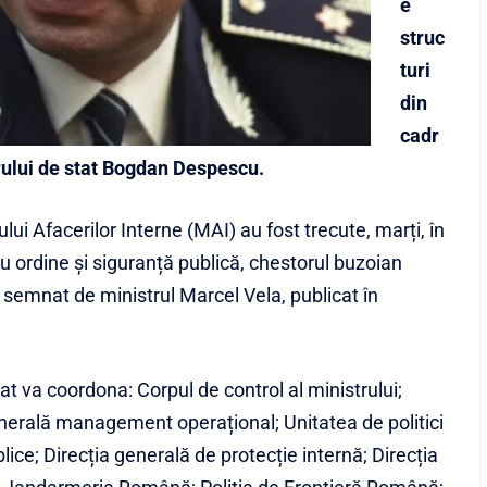
e
struc
turi
din
cadr
arului de stat Bogdan Despescu.
lui Afacerilor Interne (MAI) au fost trecute, marți, în
u ordine și siguranță publică, chestorul buzoian
emnat de ministrul Marcel Vela, publicat în
at va coordona: Corpul de control al ministrului;
generală management operațional; Unitatea de politici
blice; Direcția generală de protecție internă; Direcția