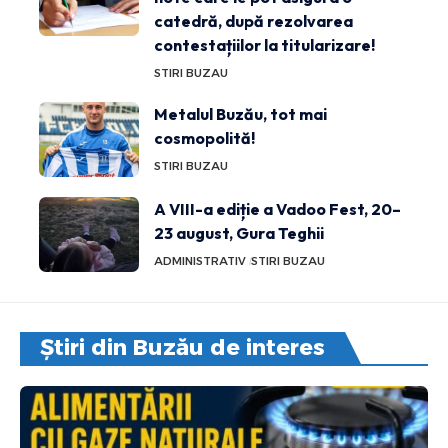
catedră, după rezolvarea
contestațiilor la titularizare!
STIRI BUZAU
Metalul Buzău, tot mai
cosmopolită!
STIRI BUZAU
A VIII-a ediție a Vadoo Fest, 20–
23 august, Gura Teghii
ADMINISTRATIV
STIRI BUZAU
Știri din Buzău de interes