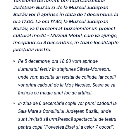
Tunelurile de lumini din fața Consiliului
Județean Buzău și de la Muzeul Județean
Buzău vor fi aprinse în data de 1 decembrie, la
ora 17.00. La ora 17.30, la Muzeul Județean
Buzău, va fi prezentat buzoienilor un proiect
cultural inedit – Muzeul Mobil, care va ajunge,
începând cu 3 decembrie, în toate localitățile
județului nostru.
Pe 5 decembrie, ora 18.00 vom aprinde
iluminatul festiv în stațiunea Sărata-Monteoru,
unde vom asculta un recital de colinde, iar copiii
vor primi cadouri de la Moș Nicolae. Seara se va
încheia cu magia unui foc de artificii.
În ziua de 6 decembrie copiii vor primi cadouri la
Sala Mare a Consiliului Județean Buzău, unde
sunt invitați să urmărească spectacolul de teatru
pentru copii ”Povestea Elsei și a celor 7 cocori”,