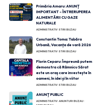
Primăria Amaru: ANUNȚ
IMPORTANT – ÎNTRERUPEREA
ALIMENTĂRII CU GAZE
NATURALE
ADMINISTRATIV
STIRI BUZAU
Constantin Toma: Tabăra
Urbană, Vacanța de vară 2026
ADMINISTRATIV
STIRI BUZAU
Florin Ceparu: Împreună putem
demonstra că Râmnicu Sărat
este un oraș care investește în
oameni, în idei și în viitor
ADMINISTRATIV
STIRI BUZAU
ANUNȚ PUBLIC
ADMINISTRATIV
ANUNTURI BUZAU