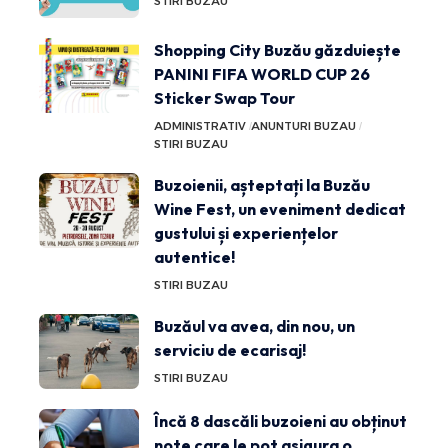
STIRI BUZAU
Shopping City Buzău găzduiește
PANINI FIFA WORLD CUP 26
Sticker Swap Tour
ADMINISTRATIV
ANUNTURI BUZAU
STIRI BUZAU
Buzoienii, așteptați la Buzău
Wine Fest, un eveniment dedicat
gustului și experiențelor
autentice!
STIRI BUZAU
Buzăul va avea, din nou, un
serviciu de ecarisaj!
STIRI BUZAU
Încă 8 dascăli buzoieni au obținut
note care le pot asigura o