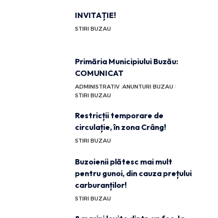
INVITAȚIE!
STIRI BUZAU
Primăria Municipiului Buzău:
COMUNICAT
ADMINISTRATIV
ANUNTURI BUZAU
STIRI BUZAU
Restricții temporare de
circulație, în zona Crâng!
STIRI BUZAU
Buzoienii plătesc mai mult
pentru gunoi, din cauza prețului
carburanților!
STIRI BUZAU