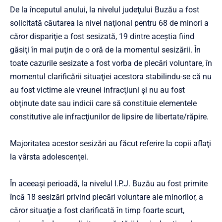
De la începutul anului, la nivelul judeţului Buzău a fost
solicitată căutarea la nivel naţional pentru 68 de minori a
căror dispariţie a fost sesizată, 19 dintre aceştia fiind
găsiţi în mai puţin de o oră de la momentul sesizării. În
toate cazurile sesizate a fost vorba de plecări voluntare, în
momentul clarificării situaţiei acestora stabilindu-se că nu
au fost victime ale vreunei infracţiuni şi nu au fost
obţinute date sau indicii care să constituie elementele
constitutive ale infracţiunilor de lipsire de libertate/răpire.
Majoritatea acestor sesizări au făcut referire la copii aflaţi
la vârsta adolescenţei.
În aceeaşi perioadă, la nivelul I.P.J. Buzău au fost primite
încă 18 sesizări privind plecări voluntare ale minorilor, a
căror situaţie a fost clarificată în timp foarte scurt,