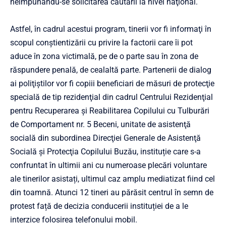
neimpunându-se solicitarea căutării la nivel naţional.
Astfel, în cadrul acestui program, tinerii vor fi informaţi în
scopul conştientizării cu privire la factorii care îi pot
aduce în zona victimală, pe de o parte sau în zona de
răspundere penală, de cealaltă parte. Partenerii de dialog
ai poliţiştilor vor fi copiii beneficiari de măsuri de protecţie
specială de tip rezidenţial din cadrul Centrului Rezidenţial
pentru Recuperarea şi Reabilitarea Copilului cu Tulburări
de Comportament nr. 5 Beceni, unitate de asistenţă
socială din subordinea Direcţiei Generale de Asistenţă
Socială şi Protecţia Copilului Buzău, instituție care s-a
confruntat în ultimii ani cu numeroase plecări voluntare
ale tinerilor asistați, ultimul caz amplu mediatizat fiind cel
din toamnă. Atunci 12 tineri au părăsit centrul în semn de
protest față de decizia conducerii instituției de a le
interzice folosirea telefonului mobil.