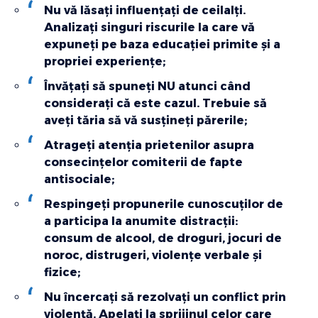
Nu vă lăsaţi influenţaţi de ceilalţi.
Analizaţi singuri riscurile la care vă
expuneţi pe baza educaţiei primite şi a
propriei experienţe;
Învăţaţi să spuneţi NU atunci când
consideraţi că este cazul. Trebuie să
aveţi tăria să vă susţineţi părerile;
Atrageţi atenţia prietenilor asupra
consecinţelor comiterii de fapte
antisociale;
Respingeţi propunerile cunoscuţilor de
a participa la anumite distracţii:
consum de alcool, de droguri, jocuri de
noroc, distrugeri, violenţe verbale şi
fizice;
Nu încercaţi să rezolvaţi un conflict prin
violenţă. Apelaţi la sprijinul celor care