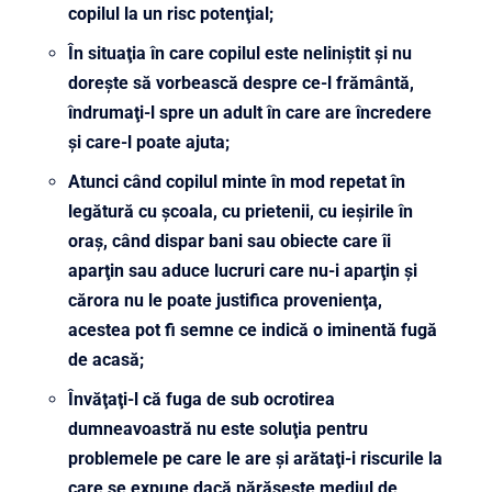
copilul la un risc potenţial;
În situaţia în care copilul este neliniştit şi nu
doreşte să vorbească despre ce-l frământă,
îndrumaţi-l spre un adult în care are încredere
şi care-l poate ajuta;
Atunci când copilul minte în mod repetat în
legătură cu şcoala, cu prietenii, cu ieşirile în
oraş, când dispar bani sau obiecte care îi
aparţin sau aduce lucruri care nu-i aparţin şi
cărora nu le poate justifica provenienţa,
acestea pot fi semne ce indică o iminentă fugă
de acasă;
Învăţaţi-l că fuga de sub ocrotirea
dumneavoastră nu este soluţia pentru
problemele pe care le are şi arătaţi-i riscurile la
care se expune dacă părăseşte mediul de