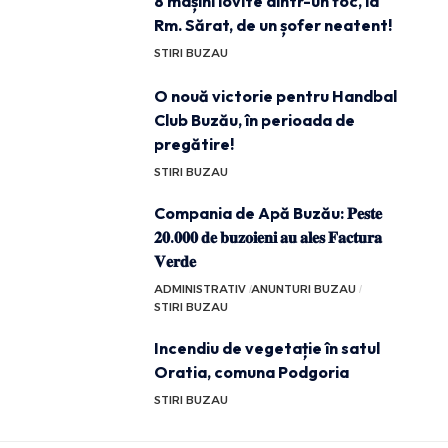
8 mașini lovite dintr-un foc, la
Rm. Sărat, de un șofer neatent!
STIRI BUZAU
O nouă victorie pentru Handbal
Club Buzău, în perioada de
pregătire!
STIRI BUZAU
Compania de Apă Buzău: 𝐏𝐞𝐬𝐭𝐞
𝟐𝟎.𝟎𝟎𝟎 𝐝𝐞 𝐛𝐮𝐳𝐨𝐢𝐞𝐧𝐢 𝐚𝐮 𝐚𝐥𝐞𝐬 𝐅𝐚𝐜𝐭𝐮𝐫𝐚
𝐕𝐞𝐫𝐝𝐞
ADMINISTRATIV
ANUNTURI BUZAU
STIRI BUZAU
Incendiu de vegetație în satul
Oratia, comuna Podgoria
STIRI BUZAU