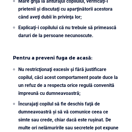
Mare grijă la anturajul copilului, verificaţi-i
prietenii şi discutaţi cu aparţinătorii acestora
când aveţi dubii în privinţa lor;
Explicaţi-i copilului că nu trebuie să primească
daruri de la persoane necunoscute.
Pentru a preveni fuga de acasă:
Nu restricţionaţi excesiv şi fără justificare
copilul, căci acest comportament poate duce la
un refuz de a respecta orice regulă convenită
împreună cu dumneavoastră;
Încurajaţi copilul să fie deschis faţă de
dumneavoastră şi să vă comunice ceea ce
simte sau crede, chiar dacă este ruşinat. De
multe ori nelămuririle sau secretele pot expune