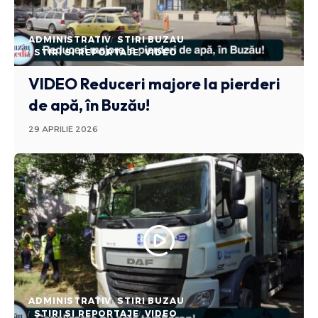
ADMINISTRATIV
STIRI BUZAU
STIRI SI REPORTAJE
VIDEO
VIDEO Reduceri majore la pierderi
de apă, în Buzău!
29 APRILIE 2026
ADMINISTRATIV
STIRI BUZAU
STIRI SI REPORTAJE
VIDEO