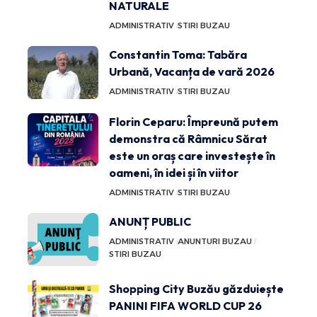
NATURALE
ADMINISTRATIV
STIRI BUZAU
Constantin Toma: Tabăra
Urbană, Vacanța de vară 2026
ADMINISTRATIV
STIRI BUZAU
Florin Ceparu: Împreună putem
demonstra că Râmnicu Sărat
este un oraș care investește în
oameni, în idei și în viitor
ADMINISTRATIV
STIRI BUZAU
ANUNȚ PUBLIC
ADMINISTRATIV
ANUNTURI BUZAU
STIRI BUZAU
Shopping City Buzău găzduiește
PANINI FIFA WORLD CUP 26