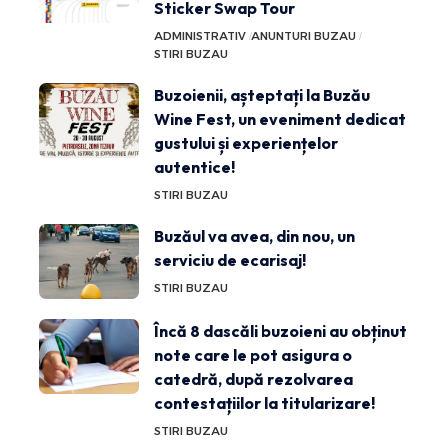
Sticker Swap Tour
ADMINISTRATIV
ANUNTURI BUZAU
STIRI BUZAU
Buzoienii, așteptați la Buzău
Wine Fest, un eveniment dedicat
gustului și experiențelor
autentice!
STIRI BUZAU
Buzăul va avea, din nou, un
serviciu de ecarisaj!
STIRI BUZAU
Încă 8 dascăli buzoieni au obținut
note care le pot asigura o
catedră, după rezolvarea
contestațiilor la titularizare!
STIRI BUZAU