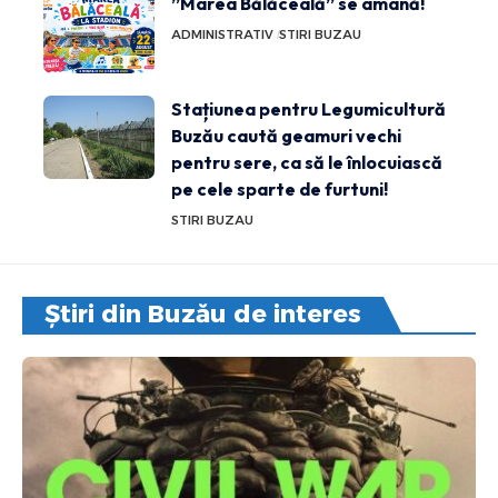
”Marea Bălăceală” se amână!
ADMINISTRATIV
STIRI BUZAU
Stațiunea pentru Legumicultură
Buzău caută geamuri vechi
pentru sere, ca să le înlocuiască
pe cele sparte de furtuni!
STIRI BUZAU
Știri din Buzău de interes