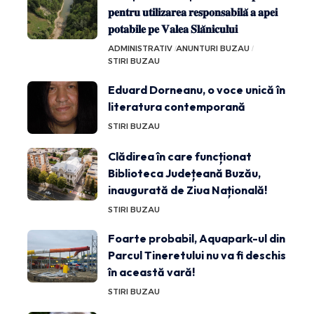
𝐩𝐞𝐧𝐭𝐫𝐮 𝐮𝐭𝐢𝐥𝐢𝐳𝐚𝐫𝐞𝐚 𝐫𝐞𝐬𝐩𝐨𝐧𝐬𝐚𝐛𝐢𝐥𝐚̆ 𝐚 𝐚𝐩𝐞𝐢
𝐩𝐨𝐭𝐚𝐛𝐢𝐥𝐞 𝐩𝐞 𝐕𝐚𝐥𝐞𝐚 𝐒𝐥𝐚̆𝐧𝐢𝐜𝐮𝐥𝐮𝐢
ADMINISTRATIV
ANUNTURI BUZAU
STIRI BUZAU
Eduard Dorneanu, o voce unică în
literatura contemporană
STIRI BUZAU
Clădirea în care funcționat
Biblioteca Județeană Buzău,
inaugurată de Ziua Națională!
STIRI BUZAU
Foarte probabil, Aquapark-ul din
Parcul Tineretului nu va fi deschis
în această vară!
STIRI BUZAU