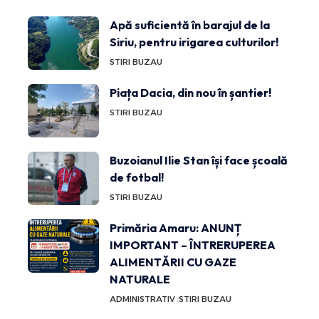
Apă suficientă în barajul de la
Siriu, pentru irigarea culturilor!
STIRI BUZAU
Piața Dacia, din nou în șantier!
STIRI BUZAU
Buzoianul Ilie Stan își face școală
de fotbal!
STIRI BUZAU
Primăria Amaru: ANUNȚ
IMPORTANT – ÎNTRERUPEREA
ALIMENTĂRII CU GAZE
NATURALE
ADMINISTRATIV
STIRI BUZAU