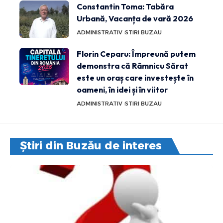
Constantin Toma: Tabăra
Urbană, Vacanța de vară 2026
ADMINISTRATIV
STIRI BUZAU
Florin Ceparu: Împreună putem
demonstra că Râmnicu Sărat
este un oraș care investește în
oameni, în idei și în viitor
ADMINISTRATIV
STIRI BUZAU
Știri din Buzău de interes