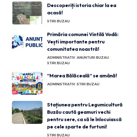
Descoperiți istoria chiar la ea
acasă!
STIRI BUZAU
Primăria comunei Vintilă Vodă:
Vești importante pentru
comunitatea noastră!
ADMINISTRATIV
ANUNTURI BUZAU
STIRI BUZAU
”Marea Bălăceală” se amână!
ADMINISTRATIV
STIRI BUZAU
Stațiunea pentru Legumicultură
Buzău caută geamuri vechi
pentru sere, ca să le înlocuiască
pe cele sparte de furtuni!
STIRI BUZAU