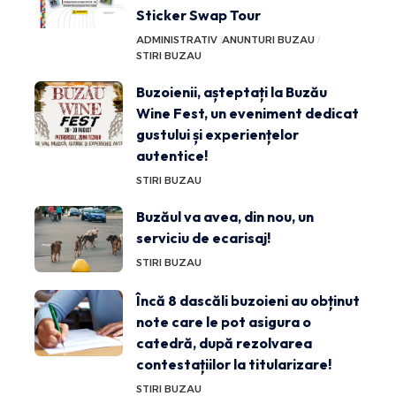
Sticker Swap Tour
ADMINISTRATIV
ANUNTURI BUZAU
STIRI BUZAU
Buzoienii, așteptați la Buzău
Wine Fest, un eveniment dedicat
gustului și experiențelor
autentice!
STIRI BUZAU
Buzăul va avea, din nou, un
serviciu de ecarisaj!
STIRI BUZAU
Încă 8 dascăli buzoieni au obținut
note care le pot asigura o
catedră, după rezolvarea
contestațiilor la titularizare!
STIRI BUZAU