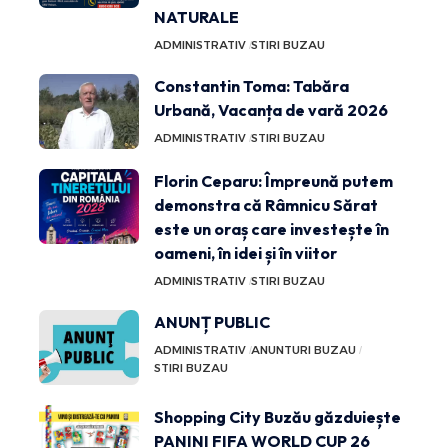
NATURALE
ADMINISTRATIV
STIRI BUZAU
Constantin Toma: Tabăra
Urbană, Vacanța de vară 2026
ADMINISTRATIV
STIRI BUZAU
Florin Ceparu: Împreună putem
demonstra că Râmnicu Sărat
este un oraș care investește în
oameni, în idei și în viitor
ADMINISTRATIV
STIRI BUZAU
ANUNȚ PUBLIC
ADMINISTRATIV
ANUNTURI BUZAU
STIRI BUZAU
Shopping City Buzău găzduiește
PANINI FIFA WORLD CUP 26