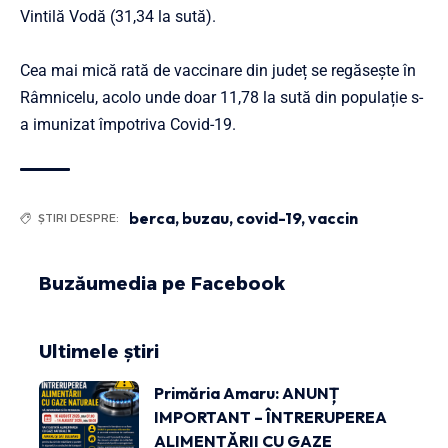
Vintilă Vodă (31,34 la sută).
Cea mai mică rată de vaccinare din județ se regăsește în
Râmnicelu, acolo unde doar 11,78 la sută din populație s-
a imunizat împotriva Covid-19.
berca
,
buzau
,
covid-19
,
vaccin
ȘTIRI DESPRE:
Buzăumedia pe Facebook
Ultimele știri
Primăria Amaru: ANUNȚ
IMPORTANT – ÎNTRERUPEREA
ALIMENTĂRII CU GAZE