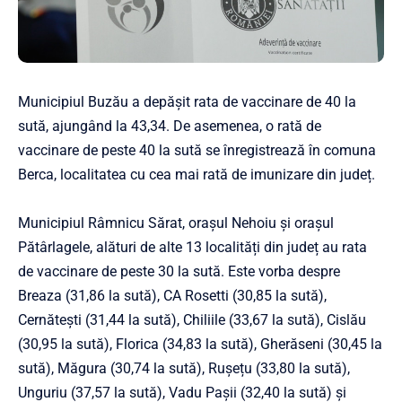
Municipiul Buzău a depășit rata de vaccinare de 40 la
sută, ajungând la 43,34. De asemenea, o rată de
vaccinare de peste 40 la sută se înregistrează în comuna
Berca, localitatea cu cea mai rată de imunizare din județ.
Municipiul Râmnicu Sărat, orașul Nehoiu și orașul
Pătârlagele, alături de alte 13 localități din județ au rata
de vaccinare de peste 30 la sută. Este vorba despre
Breaza (31,86 la sută), CA Rosetti (30,85 la sută),
Cernătești (31,44 la sută), Chiliile (33,67 la sută), Cislău
(30,95 la sută), Florica (34,83 la sută), Gherăseni (30,45 la
sută), Măgura (30,74 la sută), Rușețu (33,80 la sută),
Unguriu (37,57 la sută), Vadu Pașii (32,40 la sută) și