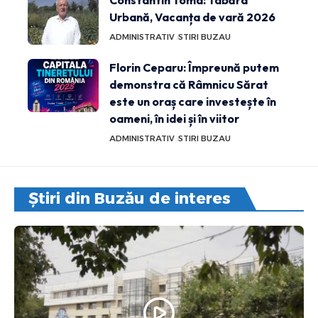
Constantin Toma: Tabăra
Urbană, Vacanța de vară 2026
ADMINISTRATIV
STIRI BUZAU
Florin Ceparu: Împreună putem
demonstra că Râmnicu Sărat
este un oraș care investește în
oameni, în idei și în viitor
ADMINISTRATIV
STIRI BUZAU
Știri din Buzău de interes