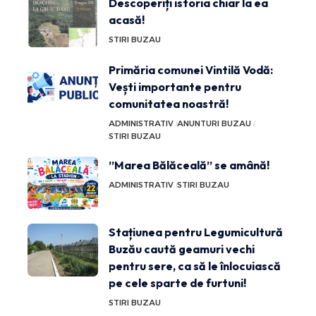
Descoperiți istoria chiar la ea
acasă!
STIRI BUZAU
Primăria comunei Vintilă Vodă:
Vești importante pentru
comunitatea noastră!
ADMINISTRATIV
ANUNTURI BUZAU
STIRI BUZAU
”Marea Bălăceală” se amână!
ADMINISTRATIV
STIRI BUZAU
Stațiunea pentru Legumicultură
Buzău caută geamuri vechi
pentru sere, ca să le înlocuiască
pe cele sparte de furtuni!
STIRI BUZAU