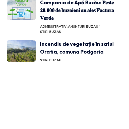
Compania de Apă Buzău: 𝐏𝐞𝐬𝐭𝐞
𝟐𝟎.𝟎𝟎𝟎 𝐝𝐞 𝐛𝐮𝐳𝐨𝐢𝐞𝐧𝐢 𝐚𝐮 𝐚𝐥𝐞𝐬 𝐅𝐚𝐜𝐭𝐮𝐫𝐚
𝐕𝐞𝐫𝐝𝐞
ADMINISTRATIV
ANUNTURI BUZAU
STIRI BUZAU
Incendiu de vegetație în satul
Oratia, comuna Podgoria
STIRI BUZAU