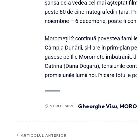
șansa de a vedea cel mai așteptat film
peste 80 de cinematografedin țară. 
noiembrie – 6 decembrie, poate fi cons
Moromeții 2 continuă povestea familiei
Câmpia Dunării, și-l are în prim-plan p
găsesc pe Ilie Moromete îmbătrânit, dar
Catrina (Dana Dogaru), tensiunile cont
promisiunile lumii noi, în care totul e 
Gheorghe Visu
,
MOROM
ȘTIRI DESPRE:
ARTICOLUL ANTERIOR