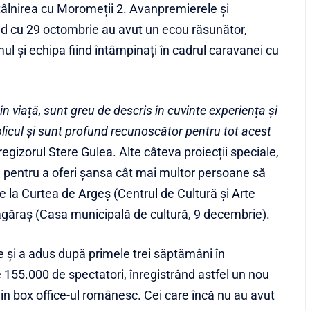
tâlnirea cu Moromeții 2. Avanpremierele și
nd cu 29 octombrie au avut un ecou răsunător,
mul și echipa fiind întâmpinați în cadrul caravanei cu
n viață, sunt greu de descris în cuvinte experiența și
publicul și sunt profund recunoscător pentru tot acest
i regizorul Stere Gulea. Alte câteva proiecții speciale,
al pentru a oferi șansa cât mai multor persoane să
e la Curtea de Argeș (Centrul de Cultură şi Arte
găraș (Casa municipală de cultură, 9 decembrie).
e și a adus după primele trei săptămâni în
55.000 de spectatori, înregistrând astfel un nou
din box office-ul românesc. Cei care încă nu au avut