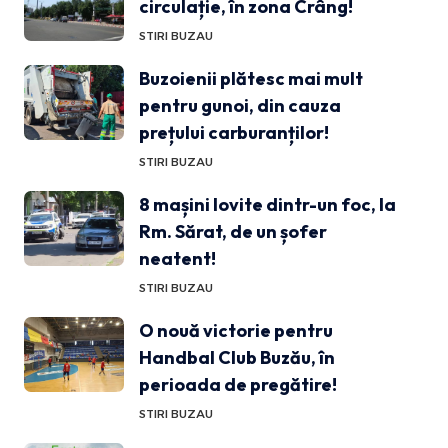
circulație, în zona Crâng!
STIRI BUZAU
Buzoienii plătesc mai mult
pentru gunoi, din cauza
prețului carburanților!
STIRI BUZAU
8 mașini lovite dintr-un foc, la
Rm. Sărat, de un șofer
neatent!
STIRI BUZAU
O nouă victorie pentru
Handbal Club Buzău, în
perioada de pregătire!
STIRI BUZAU