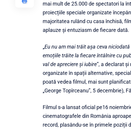
mai mult de 25.000 de spectatori la în
proiecțiile speciale organizate începâ
majoritatea rulând cu casa închisă, fil
aplauze și entuziasm de fiecare dată.
„
Eu nu am mai trăit așa ceva niciodată î
emoțiile trăite la fiecare întâlnire cu 
val de apreciere și iubire
”, a declarat ș
organizate în spații alternative, speci
poată vedea filmul, mai sunt planificat
„George Topîrceanu”, 5 decembrie), Fă
Filmul s-a lansat oficial pe16 noiembri
cinematografele din România aproape 1
record, plasându-se în primele poziții 