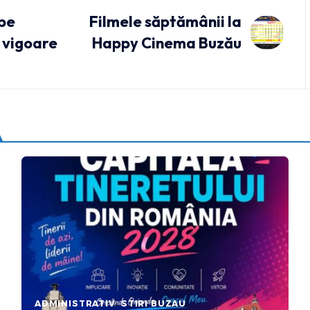
 pe
Filmele săptămânii la
n vigoare
Happy Cinema Buzău
ADMINISTRATIV
STIRI BUZAU