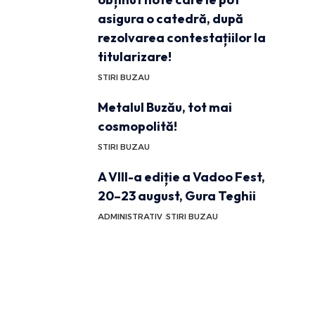
asigura o catedră, după
rezolvarea contestațiilor la
titularizare!
STIRI BUZAU
Metalul Buzău, tot mai
cosmopolită!
STIRI BUZAU
A VIII-a ediție a Vadoo Fest,
20–23 august, Gura Teghii
ADMINISTRATIV
STIRI BUZAU