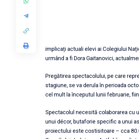
implicați actuali elevi ai Colegiului Naț
urmând a fi Dora Gaitanovici, actualme
Pregătirea spectacolului, pe care repr
stagiune, se va derula în perioada octom
cel mult la începutul lunii februarie, fi
Spectacolul necesită colaborarea cu un
unui décor, butaforie specific a unui a
proiectului este costisitoare – cca 80.0