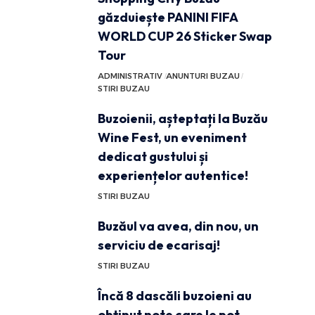
găzduiește PANINI FIFA
WORLD CUP 26 Sticker Swap
Tour
ADMINISTRATIV
ANUNTURI BUZAU
STIRI BUZAU
Buzoienii, așteptați la Buzău
Wine Fest, un eveniment
dedicat gustului și
experiențelor autentice!
STIRI BUZAU
Buzăul va avea, din nou, un
serviciu de ecarisaj!
STIRI BUZAU
Încă 8 dascăli buzoieni au
obținut note care le pot