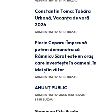
ADMINISTRATIV
STIRI BUZAU
Constantin Toma: Tabăra
Urbană, Vacanța de vară
2026
ADMINISTRATIV
STIRI BUZAU
Florin Ceparu: Împreună
putem demonstra că
Râmnicu Sărat este un oraș
care investește în oameni, în
idei și în viitor
ADMINISTRATIV
STIRI BUZAU
ANUNȚ PUBLIC
ADMINISTRATIV
ANUNTURI BUZAU
STIRI BUZAU
Shopping City Buzău