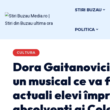
STIRI BUZAU
POLITICA
CULTURA
Dora Gaitanovici,
un musical ce va f
actuali elevi împ
absolvenți ai Col