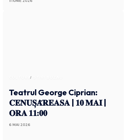
11 IUNIE 2026
CULTURA
STIRI BUZAU
Teatrul George Ciprian:
𝐂𝐄𝐍𝐔𝐒̦𝐀̆𝐑𝐄𝐀𝐒𝐀 | 𝟏𝟎 𝐌𝐀𝐈 |
𝐎𝐑𝐀 𝟏𝟏:𝟎𝟎
6 MAI 2026