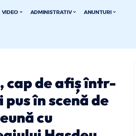
VIDEO
ADMINISTRATIV
ANUNTURI
 cap de afiș într-
i pus în scenă de
reună cu
egiului Hasdeu