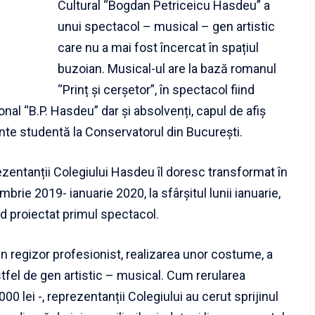
Cultural “Bogdan Petriceicu Hasdeu” a
unui spectacol – musical – gen artistic
care nu a mai fost încercat în spațiul
buzoian. Musical-ul are la bază romanul
“Prinț și cerșetor”, în spectacol fiind
ional “B.P. Hasdeu” dar și absolvenți, capul de afiș
nte studentă la Conservatorul din București.
ezentanții Colegiului Hasdeu îl doresc transformat în
brie 2019- ianuarie 2020, la sfârșitul lunii ianuarie,
ind proiectat primul spectacol.
 regizor profesionist, realizarea unor costume, a
stfel de gen artistic – musical. Cum rerularea
00 lei -, reprezentanții Colegiului au cerut sprijinul