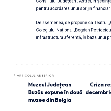
Consiliului Județean . Astfel, în ședința
pentru acordarea unui sprijin financiar
De asemenea, se propune ca Teatrul „G
Colegiului Național „Bogdan Petriceicu
infrastructura aferentă, în baza unui p
ARTICOLUL ANTERIOR
Muzeul Județean
Criza re
Buzău expune în două
decembrie,
muzee din Belgia