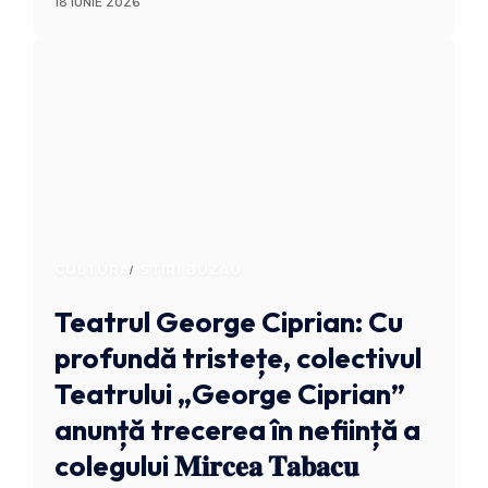
18 IUNIE 2026
CULTURA
STIRI BUZAU
Teatrul George Ciprian: Cu
profundă tristețe, colectivul
Teatrului „George Ciprian”
anunță trecerea în neființă a
colegului 𝐌𝐢𝐫𝐜𝐞𝐚 𝐓𝐚𝐛𝐚𝐜𝐮