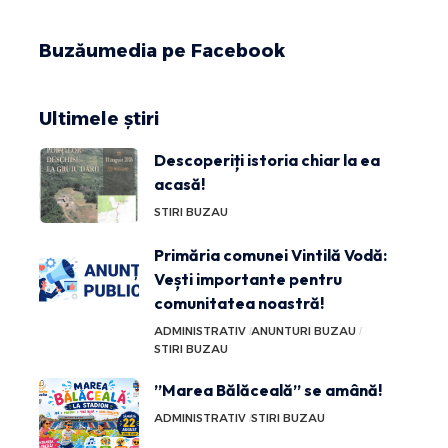
Buzăumedia pe Facebook
Ultimele știri
Descoperiți istoria chiar la ea
acasă!
STIRI BUZAU
Primăria comunei Vintilă Vodă:
Vești importante pentru
comunitatea noastră!
ADMINISTRATIV
ANUNTURI BUZAU
STIRI BUZAU
”Marea Bălăceală” se amână!
ADMINISTRATIV
STIRI BUZAU