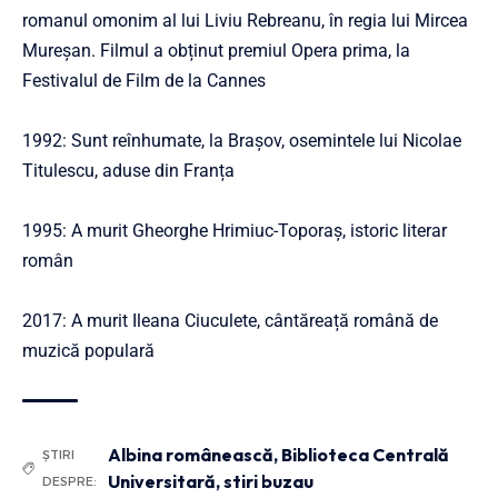
romanul omonim al lui Liviu Rebreanu, în regia lui Mircea
Mureșan. Filmul a obținut premiul Opera prima, la
Festivalul de Film de la Cannes
1992: Sunt reînhumate, la Brașov, osemintele lui Nicolae
Titulescu, aduse din Franța
1995: A murit Gheorghe Hrimiuc-Toporaș, istoric literar
român
2017: A murit Ileana Ciuculete, cântăreață română de
muzică populară
Albina românească
,
Biblioteca Centrală
ȘTIRI
Universitară
,
stiri buzau
DESPRE: