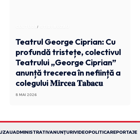
CULTURA
STIRI BUZAU
Teatrul George Ciprian: Cu
profundă tristețe, colectivul
Teatrului „George Ciprian”
anunță trecerea în neființă a
colegului 𝐌𝐢𝐫𝐜𝐞𝐚 𝐓𝐚𝐛𝐚𝐜𝐮
8 MAI 2026
BUZAU
ADMINISTRATIV
ANUNȚURI
VIDEO
POLITICA
REPORTAJE