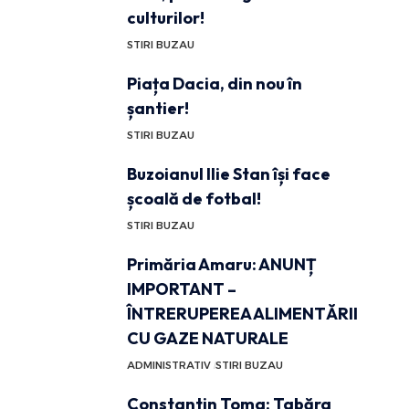
culturilor!
STIRI BUZAU
Piața Dacia, din nou în
șantier!
STIRI BUZAU
Buzoianul Ilie Stan își face
școală de fotbal!
STIRI BUZAU
Primăria Amaru: ANUNȚ
IMPORTANT –
ÎNTRERUPEREA ALIMENTĂRII
CU GAZE NATURALE
ADMINISTRATIV
STIRI BUZAU
Constantin Toma: Tabăra