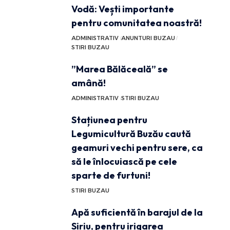
Vodă: Vești importante
pentru comunitatea noastră!
ADMINISTRATIV
ANUNTURI BUZAU
STIRI BUZAU
”Marea Bălăceală” se
amână!
ADMINISTRATIV
STIRI BUZAU
Stațiunea pentru
Legumicultură Buzău caută
geamuri vechi pentru sere, ca
să le înlocuiască pe cele
sparte de furtuni!
STIRI BUZAU
Apă suficientă în barajul de la
Siriu, pentru irigarea