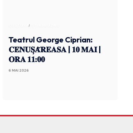
CULTURA
STIRI BUZAU
Teatrul George Ciprian:
𝐂𝐄𝐍𝐔𝐒̦𝐀̆𝐑𝐄𝐀𝐒𝐀 | 𝟏𝟎 𝐌𝐀𝐈 |
𝐎𝐑𝐀 𝟏𝟏:𝟎𝟎
6 MAI 2026