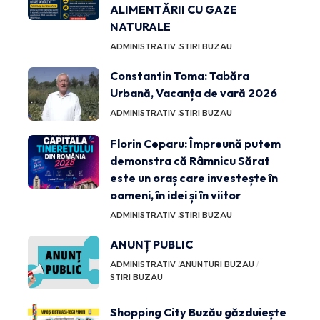
ALIMENTĂRII CU GAZE
NATURALE
ADMINISTRATIV
STIRI BUZAU
Constantin Toma: Tabăra
Urbană, Vacanța de vară 2026
ADMINISTRATIV
STIRI BUZAU
Florin Ceparu: Împreună putem
demonstra că Râmnicu Sărat
este un oraș care investește în
oameni, în idei și în viitor
ADMINISTRATIV
STIRI BUZAU
ANUNȚ PUBLIC
ADMINISTRATIV
ANUNTURI BUZAU
STIRI BUZAU
Shopping City Buzău găzduiește