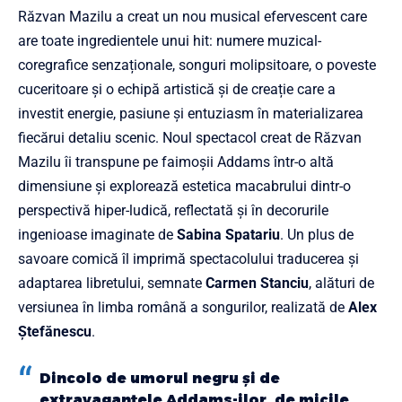
Răzvan Mazilu a creat un nou musical efervescent care
are toate ingredientele unui hit: numere muzical-
coregrafice senzaționale, songuri molipsitoare, o poveste
cuceritoare și o echipă artistică și de creație care a
investit energie, pasiune și entuziasm în materializarea
fiecărui detaliu scenic. Noul spectacol creat de Răzvan
Mazilu îi transpune pe faimoșii Addams într-o altă
dimensiune și explorează estetica macabrului dintr-o
perspectivă hiper-ludică, reflectată și în decorurile
ingenioase imaginate de
Sabina Spatariu
. Un plus de
savoare comică îl imprimă spectacolului traducerea și
adaptarea libretului, semnate
Carmen Stanciu
, alături de
versiunea în limba română a songurilor, realizată de
Alex
Ștefănescu
.
Dincolo de umorul negru și de
extravaganțele Addams-ilor, de micile