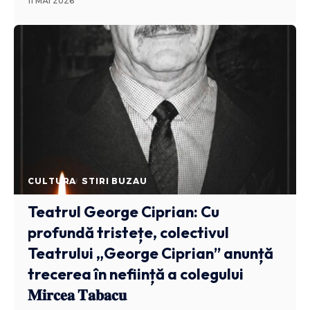
11 MAI 2026
CULTURA
STIRI BUZAU
Teatrul George Ciprian: Cu
profundă tristețe, colectivul
Teatrului „George Ciprian” anunță
trecerea în neființă a colegului
𝐌𝐢𝐫𝐜𝐞𝐚 𝐓𝐚𝐛𝐚𝐜𝐮