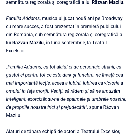
semnătura regizorală și coregrafică a lui
Răzvan Mazilu
.
Familia Addams
, musicalul jucat nouă ani pe Broadway
cu mare succes, a fost prezentat în premieră publicului
din România, sub semnătura regizorală și coregrafică a
lui
Răzvan Mazilu,
în luna septembrie, la Teatrul
Excelsior.
„Familia Addams, cu tot alaiul ei de personaje stranii, cu
gustul ei pentru tot ce este dark și funebru, ne învață cea
mai importantă lecție, aceea a Iubirii. Iubirea ca victorie a
omului în fața morții. Veniți, să râdem și să ne amuzăm
inteligent, exorcizându-ne de spaimele și umbrele noastre,
de propriile noastre frici și prejudecăți!”,
spune Răzvan
Mazilu.
Alături de tânăra echipă de actori a Teatrului Excelsior,