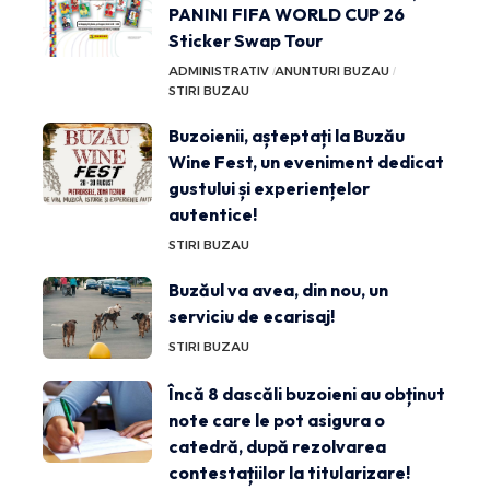
PANINI FIFA WORLD CUP 26
Sticker Swap Tour
ADMINISTRATIV
ANUNTURI BUZAU
STIRI BUZAU
Buzoienii, așteptați la Buzău
Wine Fest, un eveniment dedicat
gustului și experiențelor
autentice!
STIRI BUZAU
Buzăul va avea, din nou, un
serviciu de ecarisaj!
STIRI BUZAU
Încă 8 dascăli buzoieni au obținut
note care le pot asigura o
catedră, după rezolvarea
contestațiilor la titularizare!