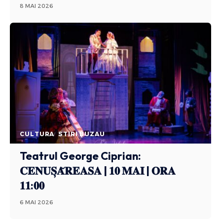
8 MAI 2026
CULTURA
STIRI BUZAU
Teatrul George Ciprian:
𝐂𝐄𝐍𝐔𝐒̦𝐀̆𝐑𝐄𝐀𝐒𝐀 | 𝟏𝟎 𝐌𝐀𝐈 | 𝐎𝐑𝐀
𝟏𝟏:𝟎𝟎
6 MAI 2026