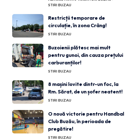
STIRI BUZAU
Restricții temporare de
circulație, în zona Crâng!
STIRI BUZAU
Buzoienii plătesc mai mult
pentru gunoi, din cauza prețului
carburanților!
STIRI BUZAU
8 mașini lovite dintr-un foc, la
Rm. Sărat, de un șofer neatent!
STIRI BUZAU
O nouă victorie pentru Handbal
Club Buzău, în perioada de
pregătire!
STIRI BUZAU