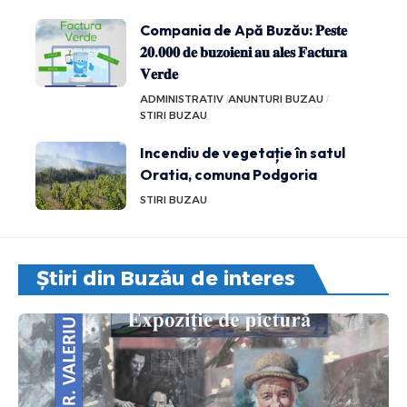
Compania de Apă Buzău: 𝐏𝐞𝐬𝐭𝐞
𝟐𝟎.𝟎𝟎𝟎 𝐝𝐞 𝐛𝐮𝐳𝐨𝐢𝐞𝐧𝐢 𝐚𝐮 𝐚𝐥𝐞𝐬 𝐅𝐚𝐜𝐭𝐮𝐫𝐚
𝐕𝐞𝐫𝐝𝐞
ADMINISTRATIV
ANUNTURI BUZAU
STIRI BUZAU
Incendiu de vegetație în satul
Oratia, comuna Podgoria
STIRI BUZAU
Știri din Buzău de interes