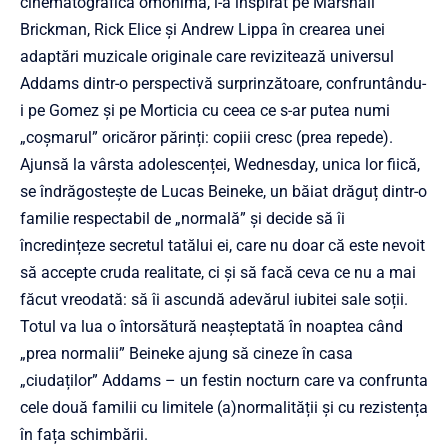
cinematografică omonimă, i-a inspirat pe Marshall
Brickman, Rick Elice și Andrew Lippa în crearea unei
adaptări muzicale originale care revizitează universul
Addams dintr-o perspectivă surprinzătoare, confruntându-
i pe Gomez și pe Morticia cu ceea ce s-ar putea numi
„coșmarul” oricăror părinți: copiii cresc (prea repede).
Ajunsă la vârsta adolescenței, Wednesday, unica lor fiică,
se îndrăgostește de Lucas Beineke, un băiat drăguț dintr-o
familie respectabil de „normală” și decide să îi
încredințeze secretul tatălui ei, care nu doar că este nevoit
să accepte cruda realitate, ci și să facă ceva ce nu a mai
făcut vreodată: să îi ascundă adevărul iubitei sale soții.
Totul va lua o întorsătură neașteptată în noaptea când
„prea normalii” Beineke ajung să cineze în casa
„ciudaților” Addams – un festin nocturn care va confrunta
cele două familii cu limitele (a)normalității și cu rezistența
în fața schimbării.