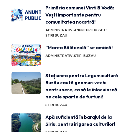
Primăria comunei Vintilă Vodă:
Vești importante pentru
comunitatea noastră!
ADMINISTRATIV
ANUNTURI BUZAU
STIRI BUZAU
”Marea Bălăceală” se amână!
ADMINISTRATIV
STIRI BUZAU
Stațiunea pentru Legumicultură
Buzău caută geamuri vechi
pentru sere, ca să le înlocuiască
pe cele sparte de furtuni!
STIRI BUZAU
Apă suficientă în barajul de la
Siriu, pentru irigarea culturilor!