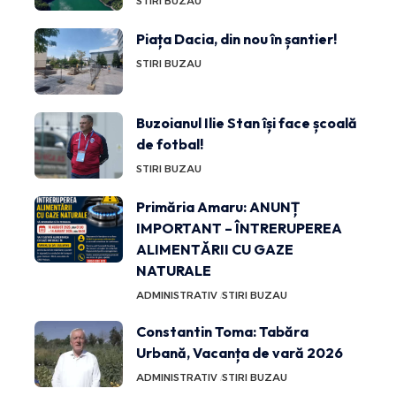
STIRI BUZAU
Piața Dacia, din nou în șantier!
STIRI BUZAU
Buzoianul Ilie Stan își face școală
de fotbal!
STIRI BUZAU
Primăria Amaru: ANUNȚ
IMPORTANT – ÎNTRERUPEREA
ALIMENTĂRII CU GAZE
NATURALE
ADMINISTRATIV
STIRI BUZAU
Constantin Toma: Tabăra
Urbană, Vacanța de vară 2026
ADMINISTRATIV
STIRI BUZAU