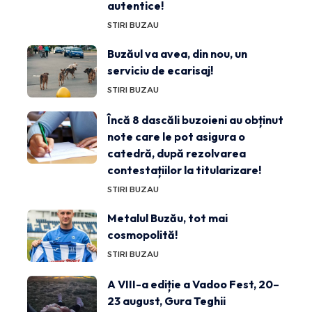
autentice!
STIRI BUZAU
Buzăul va avea, din nou, un
serviciu de ecarisaj!
STIRI BUZAU
Încă 8 dascăli buzoieni au obținut
note care le pot asigura o
catedră, după rezolvarea
contestațiilor la titularizare!
STIRI BUZAU
Metalul Buzău, tot mai
cosmopolită!
STIRI BUZAU
A VIII-a ediție a Vadoo Fest, 20–
23 august, Gura Teghii