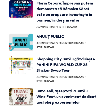
Florin Ceparu: Împreună putem
demonstra că Râmnicu Sărat
este un oraș care investește în
oameni, în idei și în viitor
ADMINISTRATIV
STIRI BUZAU
ANUNȚ PUBLIC
ADMINISTRATIV
ANUNTURI BUZAU
STIRI BUZAU
Shopping City Buzău găzduiește
PANINI FIFA WORLD CUP 26
Sticker Swap Tour
ADMINISTRATIV
ANUNTURI BUZAU
STIRI BUZAU
Buzoienii, așteptați la Buzău
Wine Fest, un eveniment dedicat
gustului și experiențelor