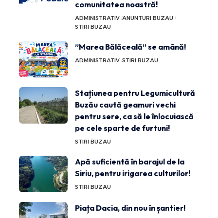
comunitatea noastră!
ADMINISTRATIV
ANUNTURI BUZAU
STIRI BUZAU
”Marea Bălăceală” se amână!
ADMINISTRATIV
STIRI BUZAU
Stațiunea pentru Legumicultură
Buzău caută geamuri vechi
pentru sere, ca să le înlocuiască
pe cele sparte de furtuni!
STIRI BUZAU
Apă suficientă în barajul de la
Siriu, pentru irigarea culturilor!
STIRI BUZAU
Piața Dacia, din nou în șantier!