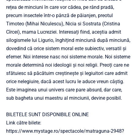
rețea de minciuni în care vor cădea, pe rând pradă,
precum insectele într-o pânză de păianjen, preotul
Timoteo (Mihai Niculescu), Nicia si Sostrata (Cristina
Cîrcei), mama Lucreziei. Interesați fiind, aceștia admit
silogismele lui Ligurio, înghițind minciună după minciună,
dovedind că orice sistem moral este subiectiv, versatil și
efemer. Noi interese nasc noi sisteme morale. Noi sisteme
morale determină noi ideologii și noi religii. Preoți care ne
sfătuiesc să păcătuim creștinește și legiuitori care admit
orice nelegiuire, dacă acest lucru le aduce vreun câștig.
Este imaginea unui univers care pare absurd, dar care,
sub bagheta unui maestru al minciunii, devine posibil.
BILETELE SUNT DISPONIBILE ONLINE
Link către bilete:
https://www.mystage.ro/spectacole/matraguna-2948?