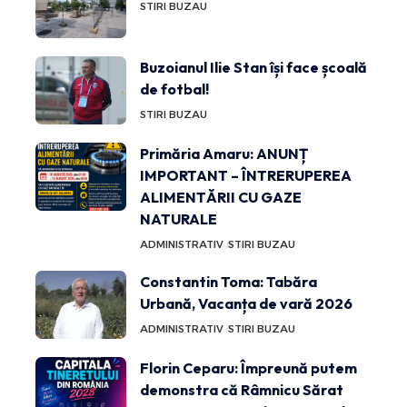
STIRI BUZAU
Buzoianul Ilie Stan își face școală
de fotbal!
STIRI BUZAU
Primăria Amaru: ANUNȚ
IMPORTANT – ÎNTRERUPEREA
ALIMENTĂRII CU GAZE
NATURALE
ADMINISTRATIV
STIRI BUZAU
Constantin Toma: Tabăra
Urbană, Vacanța de vară 2026
ADMINISTRATIV
STIRI BUZAU
Florin Ceparu: Împreună putem
demonstra că Râmnicu Sărat