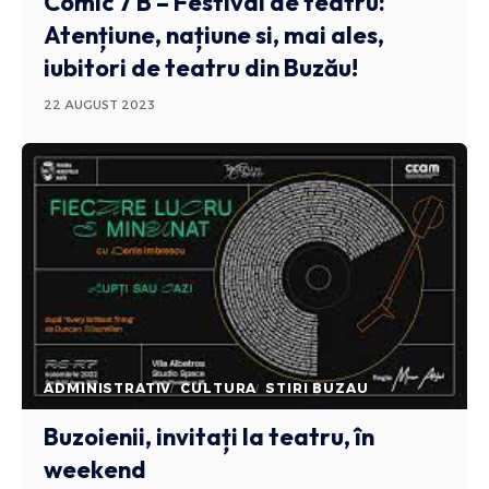
Comic 7 B – Festival de teatru:
Atențiune, națiune si, mai ales,
iubitori de teatru din Buzău!
22 AUGUST 2023
ADMINISTRATIV
CULTURA
STIRI BUZAU
Buzoienii, invitați la teatru, în
weekend