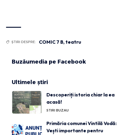
COMIC 7 B
,
teatru
ȘTIRI DESPRE:
Buzăumedia pe Facebook
Ultimele știri
Descoperiți istoria chiar la ea
acasă!
STIRI BUZAU
Primăria comunei Vintilă Vodă:
Vești importante pentru