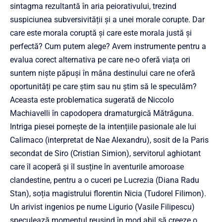
sintagma rezultantă în aria peiorativului, trezind
suspiciunea subversivității și a unei morale corupte. Dar
care este morala coruptă și care este morala justă și
perfectă? Cum putem alege? Avem instrumente pentru a
evalua corect alternativa pe care ne-o oferă viața ori
suntem niște păpuși în mâna destinului care ne oferă
oportunități pe care știm sau nu știm să le speculăm?
Aceasta este problematica sugerată de Niccolo
Machiavelli în capodopera dramaturgică Mătrăguna.
Intriga piesei pornește de la intențiile pasionale ale lui
Calimaco (interpretat de Nae Alexandru), sosit de la Paris
secondat de Siro (Cristian Simion), servitorul aghiotant
care îl acoperă și îl susține în aventurile amoroase
clandestine, pentru a o cuceri pe Lucrezia (Diana Radu
Stan), soția magistrului florentin Nicia (Tudorel Filimon).
Un arivist ingenios pe nume Ligurio (Vasile Filipescu)
speculează momentul reușind în mod abil să creeze o