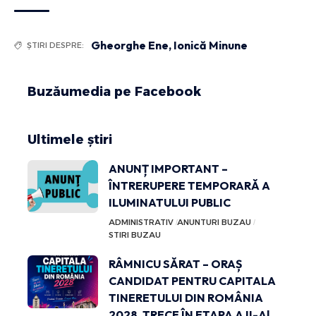
Gheorghe Ene
,
Ionică Minune
ȘTIRI DESPRE:
Buzăumedia pe Facebook
Ultimele știri
ANUNȚ IMPORTANT –
ÎNTRERUPERE TEMPORARĂ A
ILUMINATULUI PUBLIC
ADMINISTRATIV
ANUNTURI BUZAU
STIRI BUZAU
RÂMNICU SĂRAT – ORAȘ
CANDIDAT PENTRU CAPITALA
TINERETULUI DIN ROMÂNIA
2028, TRECE ÎN ETAPA A II-A!