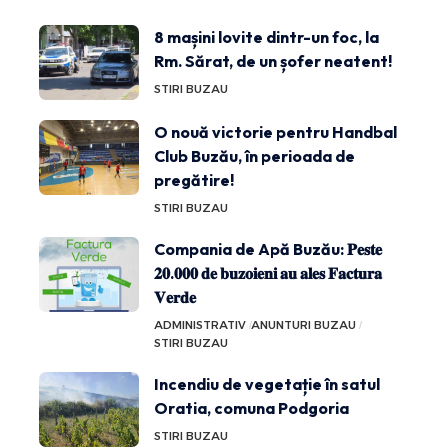
8 mașini lovite dintr-un foc, la
Rm. Sărat, de un șofer neatent!
STIRI BUZAU
O nouă victorie pentru Handbal
Club Buzău, în perioada de
pregătire!
STIRI BUZAU
Compania de Apă Buzău: 𝐏𝐞𝐬𝐭𝐞
𝟐𝟎.𝟎𝟎𝟎 𝐝𝐞 𝐛𝐮𝐳𝐨𝐢𝐞𝐧𝐢 𝐚𝐮 𝐚𝐥𝐞𝐬 𝐅𝐚𝐜𝐭𝐮𝐫𝐚
𝐕𝐞𝐫𝐝𝐞
ADMINISTRATIV
ANUNTURI BUZAU
STIRI BUZAU
Incendiu de vegetație în satul
Oratia, comuna Podgoria
STIRI BUZAU