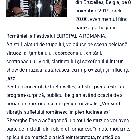
din Bruxelles, Belgia, pe 8
noiembrie 2019, orele
20.00, evenimentul fiind
parte a participării
României la Festivalul EUROPALIA ROMANIA.
Artistul, alături de trupa lui, va aduce pe scena belgiană
virtuozi ai ţambalului, acordeonului, chitării,
contrabasului, viorii, clarinetului şi saxofonului într-un
show de muzică lăutărească, cu improvizaţii şi influenţe
jazz.
Pentru concertul de la Bruxelles, artistul pregăteşte un
program-surpriză, publicul belgian având ocazia de a
urmări un mix original de genuri muzicale: „Vor simţi
vibraţia sufletului românesc, în plenitudinea sa”.
Gheorghe Ene a adăugat că iubitorii de muzică vor avea
parte de melodii din folclorul românesc în note moderne,
spilcuiri de muzică clasică reinterpretată, muzică de