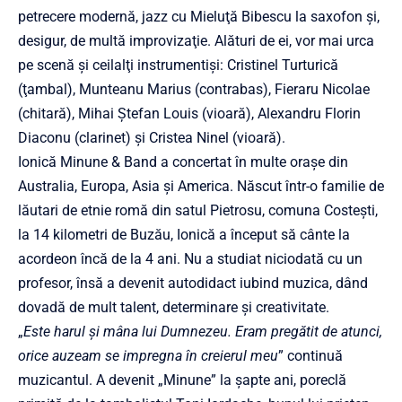
petrecere modernă, jazz cu Mieluţă Bibescu la saxofon şi,
desigur, de multă improvizaţie. Alături de ei, vor mai urca
pe scenă şi ceilalţi instrumentişi: Cristinel Turturică
(ţambal), Munteanu Marius (contrabas), Fieraru Nicolae
(chitară), Mihai Ştefan Louis (vioară), Alexandru Florin
Diaconu (clarinet) şi Cristea Ninel (vioară).
Ionică Minune & Band a concertat în multe oraşe din
Australia, Europa, Asia şi America. Născut într-o familie de
lăutari de etnie romă din satul Pietrosu, comuna Costeşti,
la 14 kilometri de Buzău, Ionică a început să cânte la
acordeon încă de la 4 ani. Nu a studiat niciodată cu un
profesor, însă a devenit autodidact iubind muzica, dând
dovadă de mult talent, determinare şi creativitate.
„
Este harul şi mâna lui Dumnezeu. Eram pregătit de atunci,
orice auzeam se impregna în creierul meu
” continuă
muzicantul. A devenit „Minune” la şapte ani, poreclă