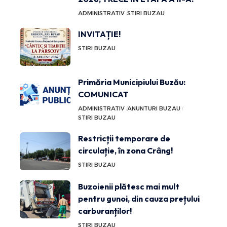
ADMINISTRATIV
STIRI BUZAU
INVITAȚIE!
STIRI BUZAU
Primăria Municipiului Buzău:
COMUNICAT
ADMINISTRATIV
ANUNTURI BUZAU
STIRI BUZAU
Restricții temporare de
circulație, în zona Crâng!
STIRI BUZAU
Buzoienii plătesc mai mult
pentru gunoi, din cauza prețului
carburanților!
STIRI BUZAU