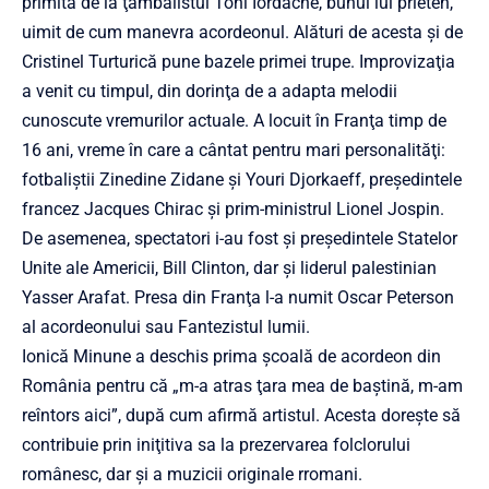
primită de la ţambalistul Toni Iordache, bunul lui prieten,
uimit de cum manevra acordeonul. Alături de acesta şi de
Cristinel Turturică pune bazele primei trupe. Improvizaţia
a venit cu timpul, din dorinţa de a adapta melodii
cunoscute vremurilor actuale. A locuit în Franţa timp de
16 ani, vreme în care a cântat pentru mari personalităţi:
fotbaliştii Zinedine Zidane şi Youri Djorkaeff, preşedintele
francez Jacques Chirac şi prim-ministrul Lionel Jospin.
De asemenea, spectatori i-au fost şi preşedintele Statelor
Unite ale Americii, Bill Clinton, dar şi liderul palestinian
Yasser Arafat. Presa din Franţa l-a numit Oscar Peterson
al acordeonului sau Fantezistul lumii.
Ionică Minune a deschis prima şcoală de acordeon din
România pentru că „m-a atras ţara mea de baştină, m-am
reîntors aici”, după cum afirmă artistul. Acesta doreşte să
contribuie prin iniţitiva sa la prezervarea folclorului
românesc, dar şi a muzicii originale rromani.