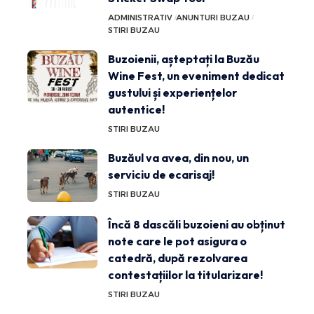
ADMINISTRATIV
ANUNTURI BUZAU
STIRI BUZAU
Buzoienii, așteptați la Buzău
Wine Fest, un eveniment dedicat
gustului și experiențelor
autentice!
STIRI BUZAU
Buzăul va avea, din nou, un
serviciu de ecarisaj!
STIRI BUZAU
Încă 8 dascăli buzoieni au obținut
note care le pot asigura o
catedră, după rezolvarea
contestațiilor la titularizare!
STIRI BUZAU