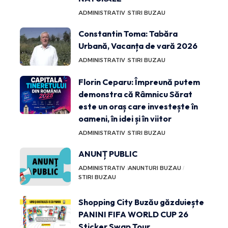
ADMINISTRATIV
STIRI BUZAU
Constantin Toma: Tabăra
Urbană, Vacanța de vară 2026
ADMINISTRATIV
STIRI BUZAU
Florin Ceparu: Împreună putem
demonstra că Râmnicu Sărat
este un oraș care investește în
oameni, în idei și în viitor
ADMINISTRATIV
STIRI BUZAU
ANUNȚ PUBLIC
ADMINISTRATIV
ANUNTURI BUZAU
STIRI BUZAU
Shopping City Buzău găzduiește
PANINI FIFA WORLD CUP 26
Sticker Swap Tour