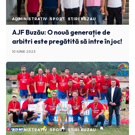
ADMINISTRATIV
SPORT
STIRI BUZAU
AJF Buzău: O nouă generație de
arbitri este pregătită să intre în joc!
10 IUNIE 2023
ADMINISTRATIV
SPORT
STIRI BUZAU