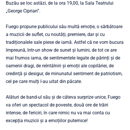
Buzău ae loc astăzi, de la ora 19,00, la Sala Teatrului
„George Ciprian”.
Fuego propune publicului său multă emoție, o sărbătoare
a muzicii de suflet, cu noutăți, premiere, dar și cu
tradiționalele sale piese de iarnă. Astfel că ne vom bucura
împreună, într-un show de sunet și lumini, de tot ce are
mai frumos iarna, de sentimentele legate de părinți și de
oamenii dragi, de reîntâlniri și emoții ale copilăriei, de
credință și desigur, de minunatul sentiment de patriotism,
cel pe care mulți l-au uitat din păcate.
Alături de band-ul său și de câteva surprize unice, Fuego
va oferi un spectacol de poveste, două ore de trăiri
intense, de fericiri, în care nimic nu va mai conta cu
excepția muzicii și a emoțiilor puternice!