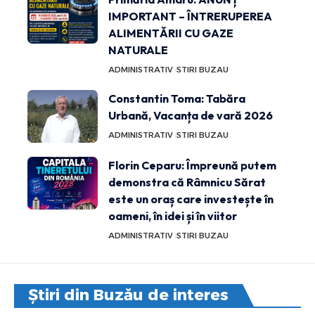
IMPORTANT – ÎNTRERUPEREA
ALIMENTĂRII CU GAZE
NATURALE
ADMINISTRATIV
STIRI BUZAU
Constantin Toma: Tabăra
Urbană, Vacanța de vară 2026
ADMINISTRATIV
STIRI BUZAU
Florin Ceparu: Împreună putem
demonstra că Râmnicu Sărat
este un oraș care investește în
oameni, în idei și în viitor
ADMINISTRATIV
STIRI BUZAU
Știri din Buzău de interes