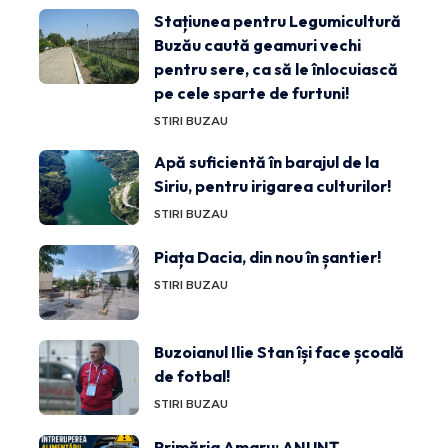
Stațiunea pentru Legumicultură
Buzău caută geamuri vechi
pentru sere, ca să le înlocuiască
pe cele sparte de furtuni!
STIRI BUZAU
Apă suficientă în barajul de la
Siriu, pentru irigarea culturilor!
STIRI BUZAU
Piața Dacia, din nou în șantier!
STIRI BUZAU
Buzoianul Ilie Stan își face școală
de fotbal!
STIRI BUZAU
Primăria Amaru: ANUNȚ