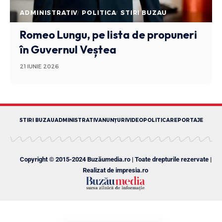
ADMINISTRATIV
POLITICA
STIRI BUZAU
Romeo Lungu, pe lista de propuneri
în Guvernul Veștea
21 IUNIE 2026
STIRI BUZAU
ADMINISTRATIV
ANUNȚURI
VIDEO
POLITICA
REPORTAJE
Copyright © 2015-2024 Buzăumedia.ro | Toate drepturile rezervate |
Realizat de
impresia.ro