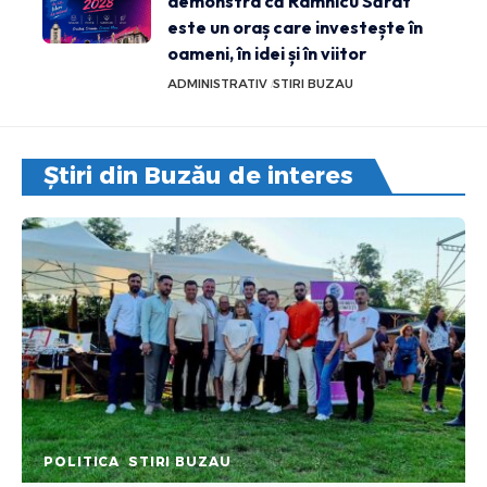
demonstra că Râmnicu Sărat
este un oraș care investește în
oameni, în idei și în viitor
ADMINISTRATIV
STIRI BUZAU
Știri din Buzău de interes
POLITICA
STIRI BUZAU