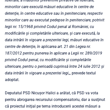
libertate, a măsurilor preventive privative de libertate,
minorilor care execută măsuri educative în centre de
detenţie, în centre educative sau în penitenciare, respectiv
minorilor care au executat pedepse în penitenciare, potrivit
legii nr. 15/1968 privind Codul penal al României, cu
modificările şi completările ulterioare, şi care execută, la
data intrării în vigoare a prezentei legi, măsuri educative în
centre de detenţie, în aplicarea art. 21 din Legea nr.
187/2012 pentru punerea în aplicare a Legii nr. 289/2019
privind Codul penal, cu modificările şi completările
ulterioare, pentru o perioadă cuprinsă între 24 iulie 2012 şi
data intrării în vigoare a prezentei legi
„, prevede textul
adoptat.
Deputatul PSD Nicuşor Halici a arătat, că PSD va vota
pentru abrogarea recursului compensatoriu, dar a susţinut
că proiectul iniţial pe tema introducerii acestei măsuri a