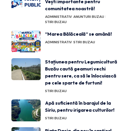
Vești importante pentru
comunitatea noastră!
ADMINISTRATIV
ANUNTURI BUZAU
STIRI BUZAU
”Marea Bălăceală” se amână!
ADMINISTRATIV
STIRI BUZAU
Stațiunea pentru Legumicultură
Buzău caută geamuri vechi
pentru sere, ca să le înlocuiască
pe cele sparte de furtuni!
STIRI BUZAU
Apă suficientă în barajul de la
Siriu, pentru irigarea culturilor!
STIRI BUZAU
Piața Dacia, din nou în șantier!