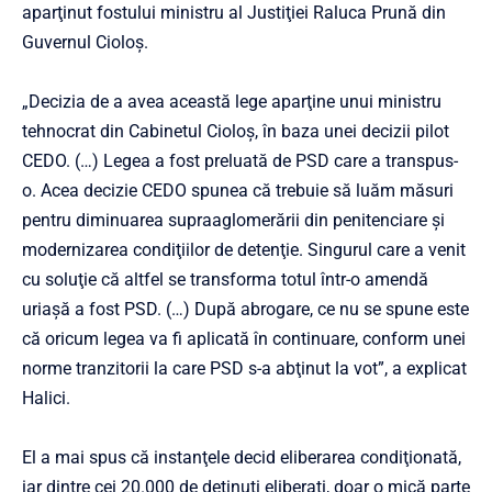
aparţinut fostului ministru al Justiţiei Raluca Prună din
Guvernul Cioloş.
„Decizia de a avea această lege aparţine unui ministru
tehnocrat din Cabinetul Cioloş, în baza unei decizii pilot
CEDO. (…) Legea a fost preluată de PSD care a transpus-
o. Acea decizie CEDO spunea că trebuie să luăm măsuri
pentru diminuarea supraaglomerării din penitenciare şi
modernizarea condiţiilor de detenţie. Singurul care a venit
cu soluţie că altfel se transforma totul într-o amendă
uriaşă a fost PSD. (…) După abrogare, ce nu se spune este
că oricum legea va fi aplicată în continuare, conform unei
norme tranzitorii la care PSD s-a abţinut la vot”, a explicat
Halici.
El a mai spus că instanţele decid eliberarea condiţionată,
iar dintre cei 20.000 de deţinuţi eliberaţi, doar o mică parte