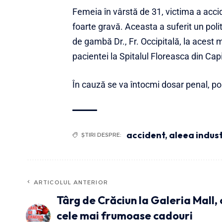
Femeia în vârstă de 31, victima a accide
foarte gravă. Aceasta a suferit un poli
de gambă Dr., Fr. Occipitală, la acest
pacientei la Spitalul Floreasca din Capi
În cauză se va întocmi dosar penal, poli
accident
,
aleea indust
ȘTIRI DESPRE:
ARTICOLUL ANTERIOR
Târg de Crăciun la Galeria Mall, 
cele mai frumoase cadouri