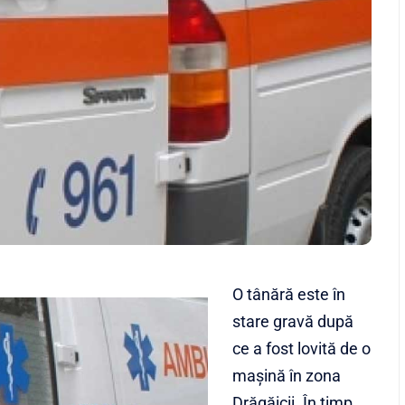
O tânără este în
stare gravă după
ce a fost lovită de o
mașină în zona
Drăgăicii. În timp