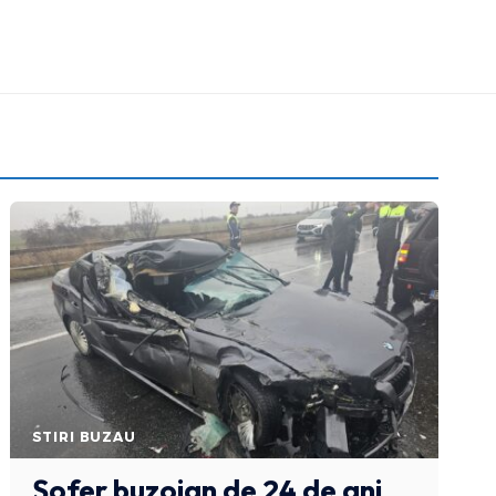
STIRI BUZAU
Șofer buzoian de 24 de ani