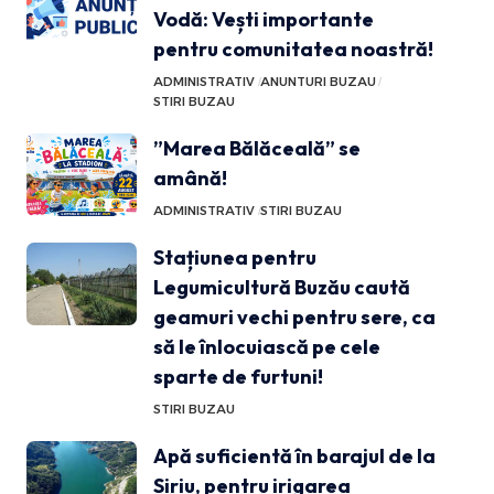
Vodă: Vești importante
pentru comunitatea noastră!
ADMINISTRATIV
ANUNTURI BUZAU
STIRI BUZAU
”Marea Bălăceală” se
amână!
ADMINISTRATIV
STIRI BUZAU
Stațiunea pentru
Legumicultură Buzău caută
geamuri vechi pentru sere, ca
să le înlocuiască pe cele
sparte de furtuni!
STIRI BUZAU
Apă suficientă în barajul de la
Siriu, pentru irigarea