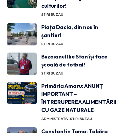
culturilor!
STIRI BUZAU
Piața Dacia, din nou în
șantier!
STIRI BUZAU
Buzoianul Ilie Stan își face
școală de fotbal!
STIRI BUZAU
Primăria Amaru: ANUNȚ
IMPORTANT –
ÎNTRERUPEREA ALIMENTĂRII
CU GAZE NATURALE
ADMINISTRATIV
STIRI BUZAU
Constantin Toma: Tabăra