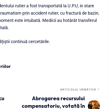
ntului rutier a fost transportată la U.P.U, in stare
traumatism prin accident rutier, cu fractură de bazin,
 moment este intubată. Medicii au hotărât transferul
tală.
țiștii continuă cercetările.
riilor
ARTICOLUL URMĂTOR
cu
Abrogarea recursului
compensatoriu, votată în