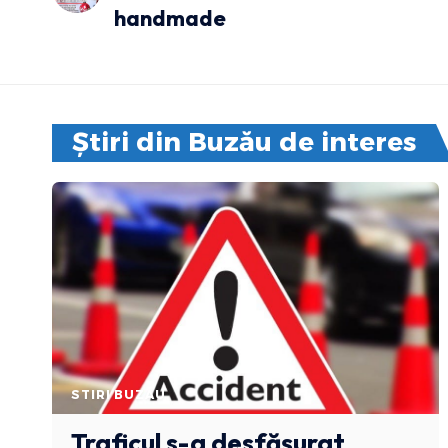
handmade
Știri din Buzău de interes
STIRI BUZAU
Traficul s-a desfășurat