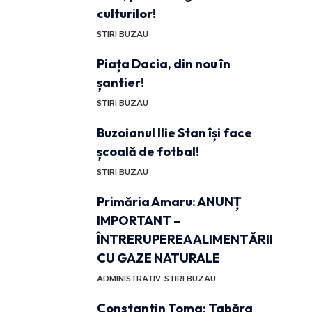
culturilor!
STIRI BUZAU
Piața Dacia, din nou în
șantier!
STIRI BUZAU
Buzoianul Ilie Stan își face
școală de fotbal!
STIRI BUZAU
Primăria Amaru: ANUNȚ
IMPORTANT –
ÎNTRERUPEREA ALIMENTĂRII
CU GAZE NATURALE
ADMINISTRATIV
STIRI BUZAU
Constantin Toma: Tabăra