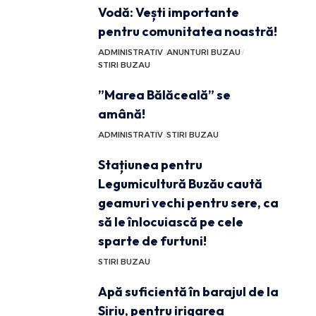
Vodă: Vești importante
pentru comunitatea noastră!
ADMINISTRATIV
ANUNTURI BUZAU
STIRI BUZAU
”Marea Bălăceală” se
amână!
ADMINISTRATIV
STIRI BUZAU
Stațiunea pentru
Legumicultură Buzău caută
geamuri vechi pentru sere, ca
să le înlocuiască pe cele
sparte de furtuni!
STIRI BUZAU
Apă suficientă în barajul de la
Siriu, pentru irigarea