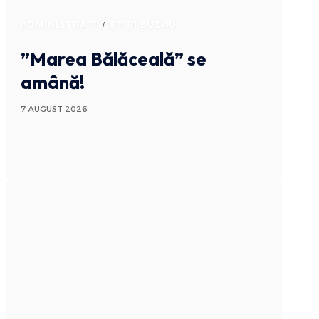
ADMINISTRATIV
STIRI BUZAU
”Marea Bălăceală” se
amână!
7 AUGUST 2026