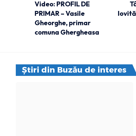
Video: PROFIL DE
Tâ
PRIMAR – Vasile
lovită
Gheorghe, primar
comuna Ghergheasa
Știri din Buzău de interes