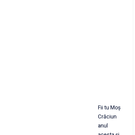
Fii tu Moș
Crăciun
anul
acesta și