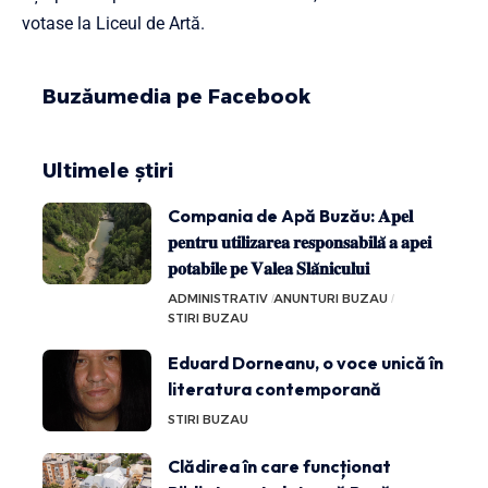
votase la Liceul de Artă.
Buzăumedia pe Facebook
Ultimele știri
Compania de Apă Buzău: 𝐀𝐩𝐞𝐥
𝐩𝐞𝐧𝐭𝐫𝐮 𝐮𝐭𝐢𝐥𝐢𝐳𝐚𝐫𝐞𝐚 𝐫𝐞𝐬𝐩𝐨𝐧𝐬𝐚𝐛𝐢𝐥𝐚̆ 𝐚 𝐚𝐩𝐞𝐢
𝐩𝐨𝐭𝐚𝐛𝐢𝐥𝐞 𝐩𝐞 𝐕𝐚𝐥𝐞𝐚 𝐒𝐥𝐚̆𝐧𝐢𝐜𝐮𝐥𝐮𝐢
ADMINISTRATIV
ANUNTURI BUZAU
STIRI BUZAU
Eduard Dorneanu, o voce unică în
literatura contemporană
STIRI BUZAU
Clădirea în care funcționat