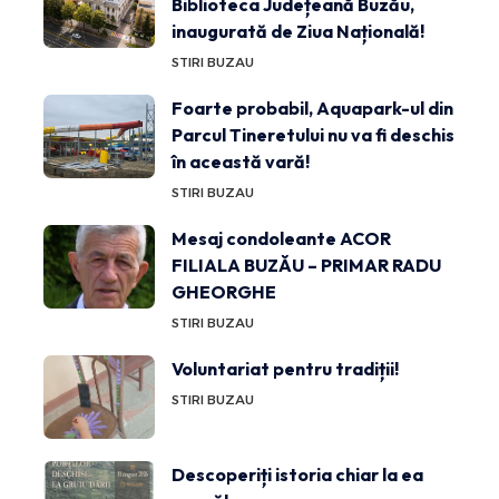
Biblioteca Județeană Buzău,
inaugurată de Ziua Națională!
STIRI BUZAU
Foarte probabil, Aquapark-ul din
Parcul Tineretului nu va fi deschis
în această vară!
STIRI BUZAU
Mesaj condoleante ACOR
FILIALA BUZĂU – PRIMAR RADU
GHEORGHE
STIRI BUZAU
Voluntariat pentru tradiții!
STIRI BUZAU
Descoperiți istoria chiar la ea