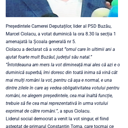
Președintele Camerei Deputaților, lider al PSD Buzău,
Marcel Ciolacu, a votat duminică la ora 8.30 la secția 1
amenajată la Școala generală nr 5.
Ciolacu a declarat că a votat
”
omul care în ultimii ani a
ajutat foarte mult Buzăul, județul său natal.”
”
Întotdeauna am mers la vot dimineață mai ales că azi e o
duminică superbă, îmi doresc din toată inima să vină cât
mai mulți români la vot, pentru că așa e normal, e una
dintre zilele în care aș vedea obligativitatea votului pentru
români, ne alegem președintele, cea mai înaltă funcție,
trebuie să fie cea mai reprezentativă în urma votului
exprimat de către români.
”
, a spus Ciolacu.
Liderul social democrat a venit la vot singur, el fiind
așteptat de primarul Constantin Toma, care tocmai ce