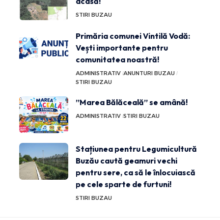
acasă!
STIRI BUZAU
Primăria comunei Vintilă Vodă:
Vești importante pentru
comunitatea noastră!
ADMINISTRATIV
ANUNTURI BUZAU
STIRI BUZAU
”Marea Bălăceală” se amână!
ADMINISTRATIV
STIRI BUZAU
Stațiunea pentru Legumicultură
Buzău caută geamuri vechi
pentru sere, ca să le înlocuiască
pe cele sparte de furtuni!
STIRI BUZAU