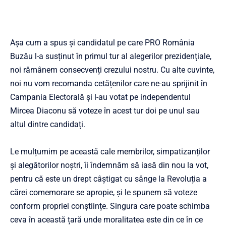
Așa cum a spus și candidatul pe care PRO România
Buzău l-a susținut în primul tur al alegerilor prezidențiale,
noi rămânem consecvenți crezului nostru. Cu alte cuvinte,
noi nu vom recomanda cetățenilor care ne-au sprijinit în
Campania Electorală și l-au votat pe independentul
Mircea Diaconu să voteze în acest tur doi pe unul sau
altul dintre candidați.
Le mulțumim pe această cale membrilor, simpatizanților
și alegătorilor noștri, îi îndemnăm să iasă din nou la vot,
pentru că este un drept câștigat cu sânge la Revoluția a
cărei comemorare se apropie, și le spunem să voteze
conform propriei conștiințe. Singura care poate schimba
ceva în această țară unde moralitatea este din ce în ce