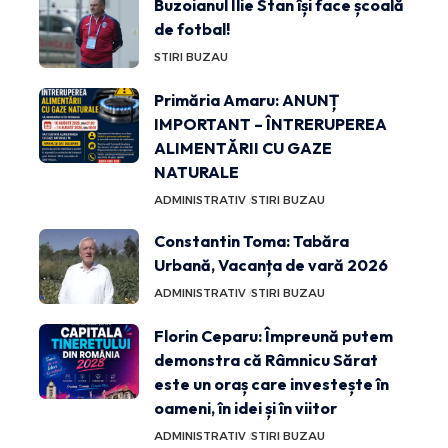
Buzoianul Ilie Stan își face școală
de fotbal!
STIRI BUZAU
Primăria Amaru: ANUNȚ
IMPORTANT – ÎNTRERUPEREA
ALIMENTĂRII CU GAZE
NATURALE
ADMINISTRATIV
STIRI BUZAU
Constantin Toma: Tabăra
Urbană, Vacanța de vară 2026
ADMINISTRATIV
STIRI BUZAU
Florin Ceparu: Împreună putem
demonstra că Râmnicu Sărat
este un oraș care investește în
oameni, în idei și în viitor
ADMINISTRATIV
STIRI BUZAU