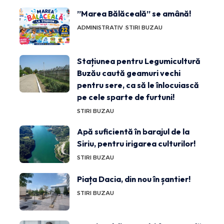
”Marea Bălăceală” se amână!
ADMINISTRATIV
STIRI BUZAU
Stațiunea pentru Legumicultură
Buzău caută geamuri vechi
pentru sere, ca să le înlocuiască
pe cele sparte de furtuni!
STIRI BUZAU
Apă suficientă în barajul de la
Siriu, pentru irigarea culturilor!
STIRI BUZAU
Piața Dacia, din nou în șantier!
STIRI BUZAU