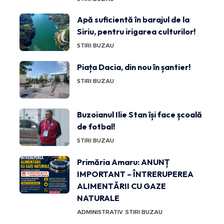
Apă suficientă în barajul de la
Siriu, pentru irigarea culturilor!
STIRI BUZAU
Piața Dacia, din nou în șantier!
STIRI BUZAU
Buzoianul Ilie Stan își face școală
de fotbal!
STIRI BUZAU
Primăria Amaru: ANUNȚ
IMPORTANT – ÎNTRERUPEREA
ALIMENTĂRII CU GAZE
NATURALE
ADMINISTRATIV
STIRI BUZAU