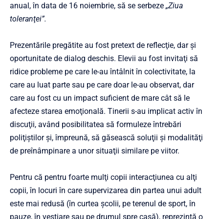
anual, în data de 16 noiembrie, să se serbeze
„Ziua
toleranţei”.
Prezentările pregătite au fost pretext de reflecţie, dar şi
oportunitate de dialog deschis. Elevii au fost invitaţi să
ridice probleme pe care le-au întâlnit în colectivitate, la
care au luat parte sau pe care doar le-au observat, dar
care au fost cu un impact suficient de mare cât să le
afecteze starea emoţională. Tinerii s-au implicat activ în
discuţii, având posibilitatea să formuleze întrebări
poliţiştilor şi, împreună, să găsească soluţii şi modalităţi
de preînâmpinare a unor situaţii similare pe viitor.
Pentru că pentru foarte mulţi copii interacţiunea cu alţi
copii, în locuri în care supervizarea din partea unui adult
este mai redusă (în curtea şcolii, pe terenul de sport, în
pauze, în vestiare sau pe drumul spre casă), reprezintă o