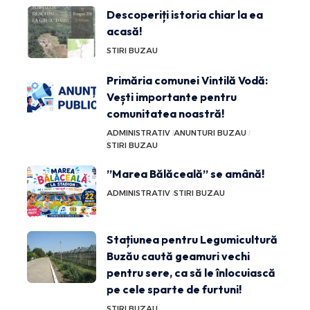
Descoperiți istoria chiar la ea
acasă!
STIRI BUZAU
Primăria comunei Vintilă Vodă:
Vești importante pentru
comunitatea noastră!
ADMINISTRATIV
ANUNTURI BUZAU
STIRI BUZAU
”Marea Bălăceală” se amână!
ADMINISTRATIV
STIRI BUZAU
Stațiunea pentru Legumicultură
Buzău caută geamuri vechi
pentru sere, ca să le înlocuiască
pe cele sparte de furtuni!
STIRI BUZAU