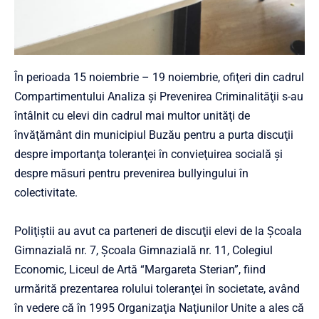
În perioada 15 noiembrie – 19 noiembrie, ofiţeri din cadrul
Compartimentului Analiza şi Prevenirea Criminalităţii s-au
întâlnit cu elevi din cadrul mai multor unităţi de
învăţământ din municipiul Buzău pentru a purta discuţii
despre importanţa toleranţei în convieţuirea socială şi
despre măsuri pentru prevenirea bullyingului în
colectivitate.
Poliţiştii au avut ca parteneri de discuţii elevi de la Şcoala
Gimnazială nr. 7, Şcoala Gimnazială nr. 11, Colegiul
Economic, Liceul de Artă “Margareta Sterian”, fiind
urmărită prezentarea rolului toleranţei în societate, având
în vedere că în 1995 Organizaţia Naţiunilor Unite a ales că