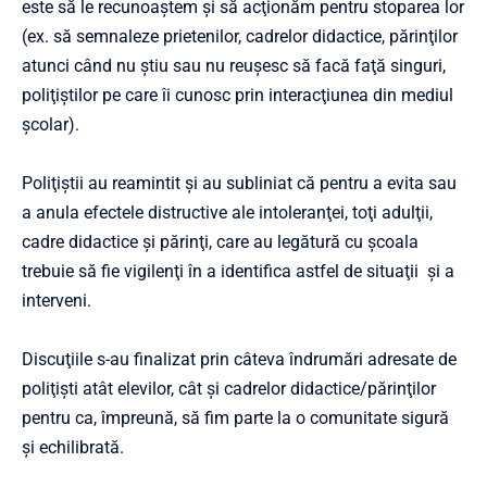
este să le recunoaştem şi să acţionăm pentru stoparea lor
(ex. să semnaleze prietenilor, cadrelor didactice, părinţilor
atunci când nu ştiu sau nu reuşesc să facă faţă singuri,
poliţiştilor pe care îi cunosc prin interacţiunea din mediul
şcolar).
Poliţiştii au reamintit şi au subliniat că pentru a evita sau
a anula efectele distructive ale intoleranţei, toţi adulţii,
cadre didactice şi părinţi, care au legătură cu şcoala
trebuie să fie vigilenţi în a identifica astfel de situaţii şi a
interveni.
Discuţiile s-au finalizat prin câteva îndrumări adresate de
poliţişti atât elevilor, cât şi cadrelor didactice/părinţilor
pentru ca, împreună, să fim parte la o comunitate sigură
şi echilibrată.