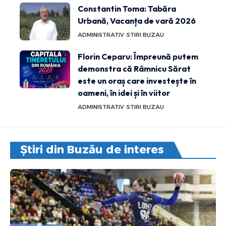
Constantin Toma: Tabăra
Urbană, Vacanța de vară 2026
ADMINISTRATIV
STIRI BUZAU
Florin Ceparu: Împreună putem
demonstra că Râmnicu Sărat
este un oraș care investește în
oameni, în idei și în viitor
ADMINISTRATIV
STIRI BUZAU
Știri din Buzău de interes