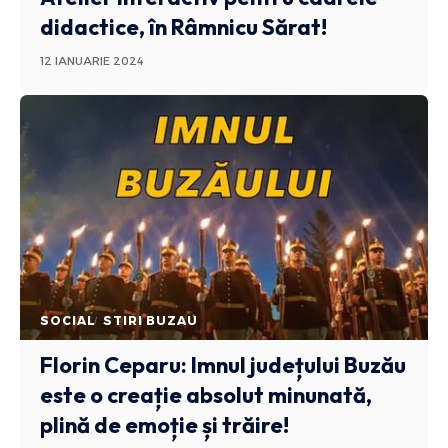
didactice, în Râmnicu Sărat!
12 IANUARIE 2024
SOCIAL
STIRI BUZAU
Florin Ceparu: Imnul județului Buzău
este o creație absolut minunată,
plină de emoție și trăire!