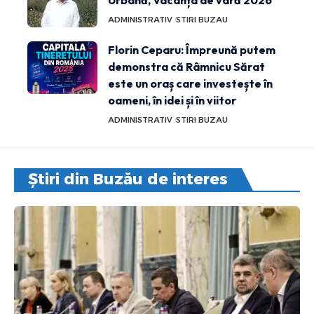
Urbană, Vacanța de vară 2026
ADMINISTRATIV
STIRI BUZAU
Florin Ceparu: Împreună putem
demonstra că Râmnicu Sărat
este un oraș care investește în
oameni, în idei și în viitor
ADMINISTRATIV
STIRI BUZAU
Știri din Buzău de interes