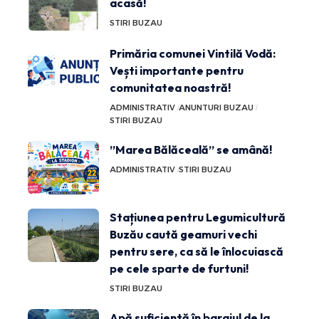
acasă!
STIRI BUZAU
Primăria comunei Vintilă Vodă:
Vești importante pentru
comunitatea noastră!
ADMINISTRATIV
ANUNTURI BUZAU
STIRI BUZAU
”Marea Bălăceală” se amână!
ADMINISTRATIV
STIRI BUZAU
Stațiunea pentru Legumicultură
Buzău caută geamuri vechi
pentru sere, ca să le înlocuiască
pe cele sparte de furtuni!
STIRI BUZAU
Apă suficientă în barajul de la