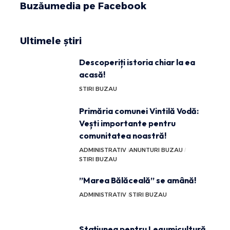
Buzăumedia pe Facebook
Ultimele știri
Descoperiți istoria chiar la ea
acasă!
STIRI BUZAU
Primăria comunei Vintilă Vodă:
Vești importante pentru
comunitatea noastră!
ADMINISTRATIV
ANUNTURI BUZAU
STIRI BUZAU
”Marea Bălăceală” se amână!
ADMINISTRATIV
STIRI BUZAU
Stațiunea pentru Legumicultură