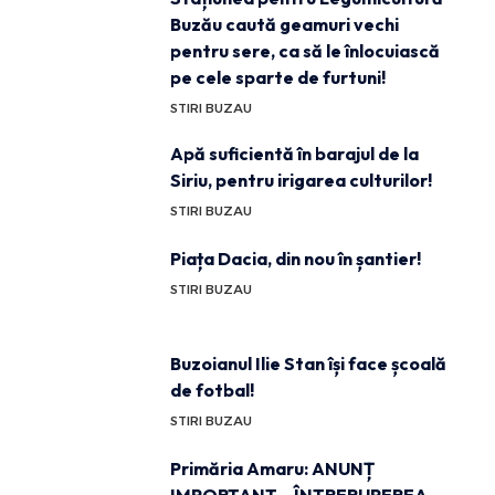
Buzău caută geamuri vechi
pentru sere, ca să le înlocuiască
pe cele sparte de furtuni!
STIRI BUZAU
Apă suficientă în barajul de la
Siriu, pentru irigarea culturilor!
STIRI BUZAU
Piața Dacia, din nou în șantier!
STIRI BUZAU
Buzoianul Ilie Stan își face școală
de fotbal!
STIRI BUZAU
Primăria Amaru: ANUNȚ
IMPORTANT – ÎNTRERUPEREA