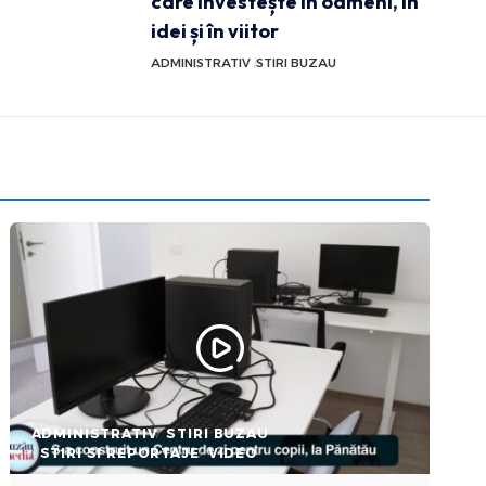
care investește în oameni, în
idei și în viitor
ADMINISTRATIV
STIRI BUZAU
ADMINISTRATIV
STIRI BUZAU
STIRI SI REPORTAJE
VIDEO