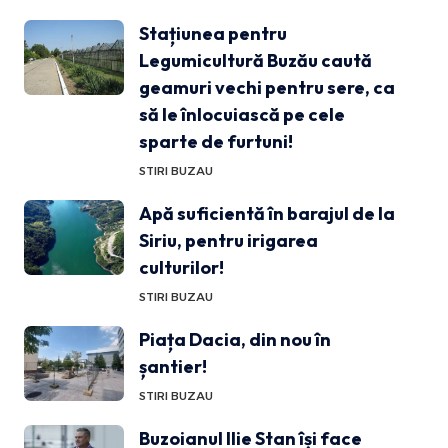
Stațiunea pentru
Legumicultură Buzău caută
geamuri vechi pentru sere, ca
să le înlocuiască pe cele
sparte de furtuni!
STIRI BUZAU
Apă suficientă în barajul de la
Siriu, pentru irigarea
culturilor!
STIRI BUZAU
Piața Dacia, din nou în
șantier!
STIRI BUZAU
Buzoianul Ilie Stan își face