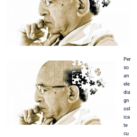
Per
so
an
ele
dia
gn
ost
ica
te
cu