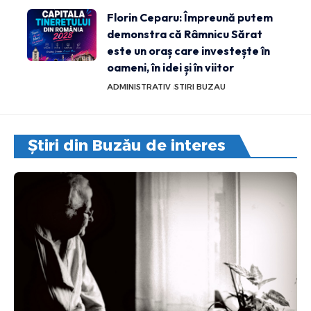
Florin Ceparu: Împreună putem
demonstra că Râmnicu Sărat
este un oraș care investește în
oameni, în idei și în viitor
ADMINISTRATIV
STIRI BUZAU
Știri din Buzău de interes