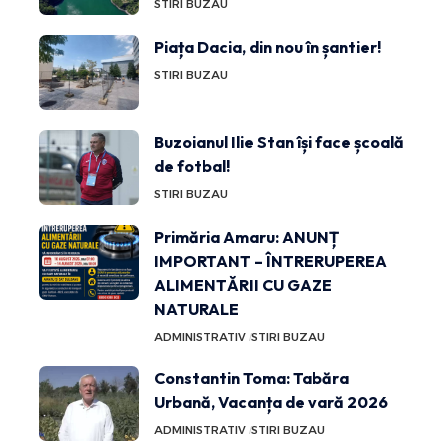
STIRI BUZAU
Piața Dacia, din nou în șantier!
STIRI BUZAU
Buzoianul Ilie Stan își face școală
de fotbal!
STIRI BUZAU
Primăria Amaru: ANUNȚ
IMPORTANT – ÎNTRERUPEREA
ALIMENTĂRII CU GAZE
NATURALE
ADMINISTRATIV
STIRI BUZAU
Constantin Toma: Tabăra
Urbană, Vacanța de vară 2026
ADMINISTRATIV
STIRI BUZAU