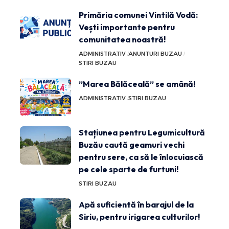
Primăria comunei Vintilă Vodă:
Vești importante pentru
comunitatea noastră!
ADMINISTRATIV
ANUNTURI BUZAU
STIRI BUZAU
”Marea Bălăceală” se amână!
ADMINISTRATIV
STIRI BUZAU
Stațiunea pentru Legumicultură
Buzău caută geamuri vechi
pentru sere, ca să le înlocuiască
pe cele sparte de furtuni!
STIRI BUZAU
Apă suficientă în barajul de la
Siriu, pentru irigarea culturilor!