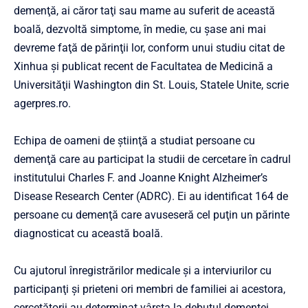
demenţă, ai căror taţi sau mame au suferit de această
boală, dezvoltă simptome, în medie, cu şase ani mai
devreme faţă de părinţii lor, conform unui studiu citat de
Xinhua şi publicat recent de Facultatea de Medicină a
Universităţii Washington din St. Louis, Statele Unite, scrie
agerpres.ro.
Echipa de oameni de ştiinţă a studiat persoane cu
demenţă care au participat la studii de cercetare în cadrul
institutului Charles F. and Joanne Knight Alzheimer’s
Disease Research Center (ADRC). Ei au identificat 164 de
persoane cu demenţă care avuseseră cel puţin un părinte
diagnosticat cu această boală.
Cu ajutorul înregistrărilor medicale şi a interviurilor cu
participanţi şi prieteni ori membri de familiei ai acestora,
cercetătorii au determinat vârsta la debutul demenţei