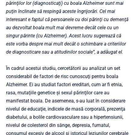
părinţilor lor (diagnosticaţi) cu boala Alzheimer sunt mai
puţin înclinate să respingă aceste îngrijorări. Cel mai
interesant e faptul că persoanele cu doi părinţi cu demenţă
au dezvoltat boala mult mai devreme decât cele cu un
singur părinte (cu Alzheimer). Acest lucru sugerează că
este vorba despre mai mult decât o schimbare a criteriilor
de diagnosticare sau a atitudinilor sociale”, a adăugat el.
În cadrul acestui studiu, cercetătorii au analizat un set
considerabil de factori de risc cunoscuţi pentru boala
Alzheimer. Ei au studiat factori ereditari, cum ar fi etnia,
rasa, mutaţiile genetice şi sexul părinţilor care au
manifestat boala. De asemenea, s-au luat în considerare
nivelul de educaţie, indicele de masă corporală, prezenţa
diabetului, a bolile cardiovasculare sau a hipertensiunii,
nivelul de colesterol din sânge, depresia, fumatul,
consumul excesiv de alcool şi istoricul leziunilor cerebrale