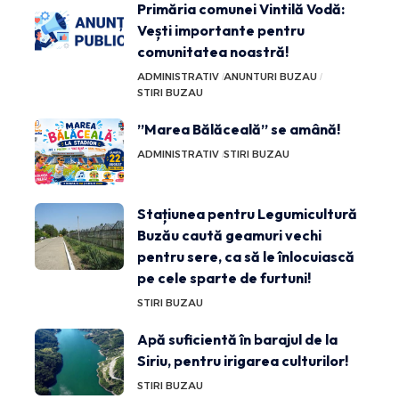
Primăria comunei Vintilă Vodă:
Vești importante pentru
comunitatea noastră!
ADMINISTRATIV
ANUNTURI BUZAU
STIRI BUZAU
”Marea Bălăceală” se amână!
ADMINISTRATIV
STIRI BUZAU
Stațiunea pentru Legumicultură
Buzău caută geamuri vechi
pentru sere, ca să le înlocuiască
pe cele sparte de furtuni!
STIRI BUZAU
Apă suficientă în barajul de la
Siriu, pentru irigarea culturilor!
STIRI BUZAU