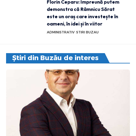
Florin Ceparu: Împreună putem
demonstra că Râmnicu Sărat
este un oraș care investește în
oameni, în idei și în viitor
ADMINISTRATIV
STIRI BUZAU
Știri din Buzău de interes