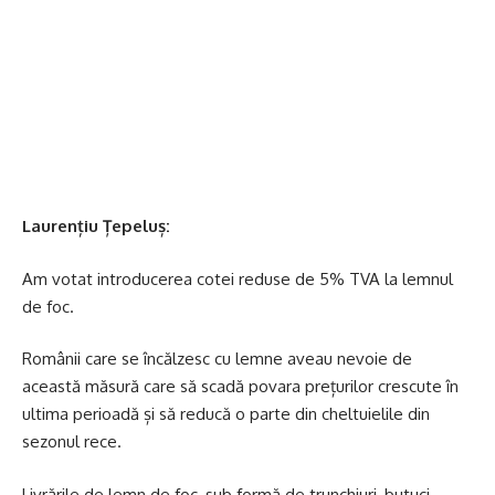
Laurențiu Țepeluș:
Am votat introducerea cotei reduse de 5% TVA la lemnul
de foc.
Românii care se încălzesc cu lemne aveau nevoie de
această măsură care să scadă povara prețurilor crescute în
ultima perioadă și să reducă o parte din cheltuielile din
sezonul rece.
Livrările de lemn de foc, sub formă de trunchiuri, butuci,