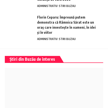
ADMINISTRATIV
STIRI BUZAU
Florin Ceparu: Împreună putem
demonstra că Râmnicu Sărat este un
oraș care investește în oameni, în idei
și în viitor
ADMINISTRATIV
STIRI BUZAU
Știri din Buzău de interes