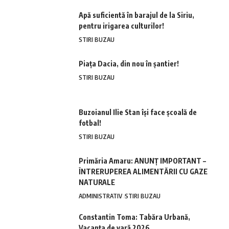
Apă suficientă în barajul de la Siriu,
pentru irigarea culturilor!
STIRI BUZAU
Piața Dacia, din nou în șantier!
STIRI BUZAU
Buzoianul Ilie Stan își face școală de
fotbal!
STIRI BUZAU
Primăria Amaru: ANUNȚ IMPORTANT –
ÎNTRERUPEREA ALIMENTĂRII CU GAZE
NATURALE
ADMINISTRATIV
STIRI BUZAU
Constantin Toma: Tabăra Urbană,
Vacanța de vară 2026