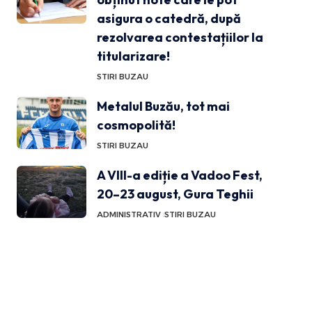
asigura o catedră, după
rezolvarea contestațiilor la
titularizare!
STIRI BUZAU
Metalul Buzău, tot mai
cosmopolită!
STIRI BUZAU
A VIII-a ediție a Vadoo Fest,
20–23 august, Gura Teghii
ADMINISTRATIV
STIRI BUZAU