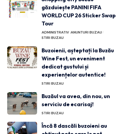
găzduiește PANINI FIFA
WORLD CUP 26 Sticker Swap
Tour
ADMINISTRATIV
ANUNTURI BUZAU
STIRI BUZAU
Buzoienii, așteptați la Buzău
Wine Fest, un eveniment
dedicat gustului și
experiențelor autentice!
STIRI BUZAU
Buzăul va avea, din nou, un
serviciu de ecarisaj!
STIRI BUZAU
Încă 8 dascăli buzoieni au
obținut note care le pot