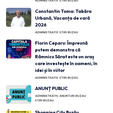
ADMINISTRATIV
STIRI BUZAU
Constantin Toma: Tabăra
Urbană, Vacanța de vară
2026
ADMINISTRATIV
STIRI BUZAU
Florin Ceparu: Împreună
putem demonstra că
Râmnicu Sărat este un oraș
care investește în oameni, în
idei și în viitor
ADMINISTRATIV
STIRI BUZAU
ANUNȚ PUBLIC
ADMINISTRATIV
ANUNTURI BUZAU
STIRI BUZAU
Shopping City Buzău