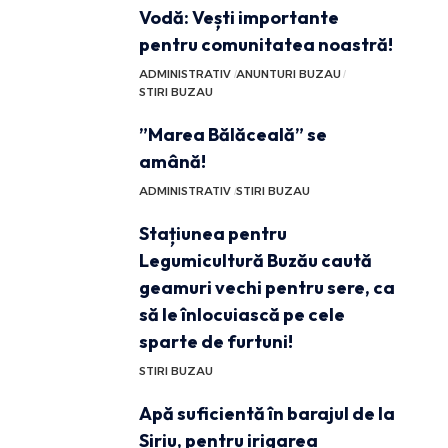
Vodă: Vești importante
pentru comunitatea noastră!
ADMINISTRATIV
ANUNTURI BUZAU
STIRI BUZAU
”Marea Bălăceală” se
amână!
ADMINISTRATIV
STIRI BUZAU
Stațiunea pentru
Legumicultură Buzău caută
geamuri vechi pentru sere, ca
să le înlocuiască pe cele
sparte de furtuni!
STIRI BUZAU
Apă suficientă în barajul de la
Siriu, pentru irigarea