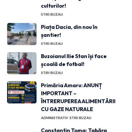
culturilor!
STIRI BUZAU
Piața Dacia, din nou în
șantier!
STIRI BUZAU
Buzoianul Ilie Stan își face
școală de fotbal!
STIRI BUZAU
Primăria Amaru: ANUNȚ
IMPORTANT –
ÎNTRERUPEREA ALIMENTĂRII
CU GAZE NATURALE
ADMINISTRATIV
STIRI BUZAU
Constantin Toma: Tabăra