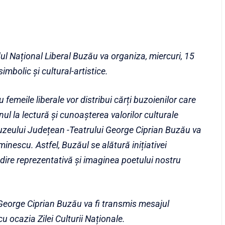
tidul Național Liberal Buzău va organiza, miercuri, 15
mbolic și cultural-artistice.
 femeile liberale vor distribui cărți buzoienilor care
nul la lectură și cunoașterea valorilor culturale
Muzeului Județean -Teatrului George Ciprian Buzău va
inescu. Astfel, Buzăul se alătură inițiativei
lădire reprezentativă și imaginea poetului nostru
George Ciprian Buzău va fi transmis mesajul
u ocazia Zilei Culturii Naționale.