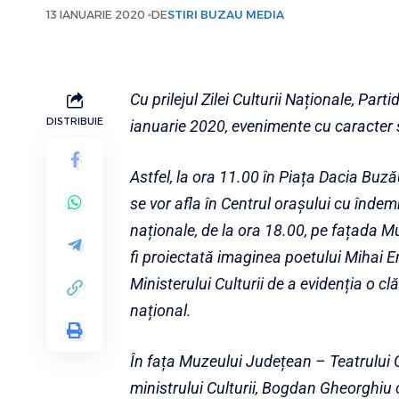
13 IANUARIE 2020
DE
STIRI BUZAU MEDIA
Cu prilejul Zilei Culturii Naționale, Par
DISTRIBUIE
ianuarie 2020, evenimente cu caracter si
Astfel, la ora 11.00 în Piața Dacia Buzău
se vor afla în Centrul orașului cu îndem
naționale, de la ora 18.00, pe fațada 
fi proiectată imaginea poetului Mihai Em
Ministerului Culturii de a evidenția o c
național.
În fața Muzeului Județean – Teatrului 
ministrului Culturii, Bogdan Gheorghiu c