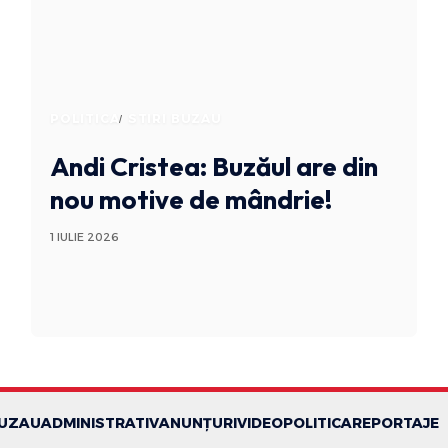
POLITICA
STIRI BUZAU
Andi Cristea: Buzăul are din
nou motive de mândrie!
1 IULIE 2026
BUZAU
ADMINISTRATIV
ANUNȚURI
VIDEO
POLITICA
REPORTAJE