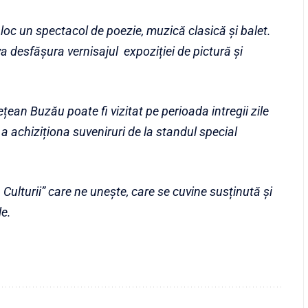
 loc un spectacol de poezie, muzică clasică și balet.
va desfășura vernisajul expoziției de pictură și
ețean Buzău poate fi vizitat pe perioada intregii zile
a achiziționa suveniruri de la standul special
ulturii” care ne unește, care se cuvine susținută și
le.