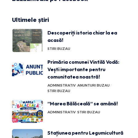
Ultimele știri
Descoperiți istoria chiar la ea
acasă!
STIRI BUZAU
Primăria comunei Vintilă Vodă:
Vești importante pentru
comunitatea noastră!
ADMINISTRATIV
ANUNTURI BUZAU
STIRI BUZAU
”Marea Bălăceală” se amână!
ADMINISTRATIV
STIRI BUZAU
Stațiunea pentru Legumicultură