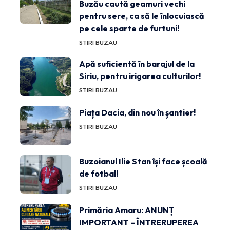
Buzău caută geamuri vechi
pentru sere, ca să le înlocuiască
pe cele sparte de furtuni!
STIRI BUZAU
Apă suficientă în barajul de la
Siriu, pentru irigarea culturilor!
STIRI BUZAU
Piața Dacia, din nou în șantier!
STIRI BUZAU
Buzoianul Ilie Stan își face școală
de fotbal!
STIRI BUZAU
Primăria Amaru: ANUNȚ
IMPORTANT – ÎNTRERUPEREA