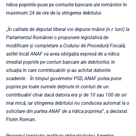
ridice popririle puse pe conturile bancare ale românilor în
maximum 24 de ore de la stingerea debitului.
„
În calitate de deputat liberal voi depune mâine (n.r. luni) la
Parlamentul României o propunere legislativă de
modificare şi completare a Codului de Procedură Fiscală,
astfel încât ANAF va avea obligaţia expresă de a ridica
imediat popriile pe conturi bancare ale debitorilor, în
situaţia în care contribuabilii şi-au achitat datoriile
scadente. În timpul guvernelor PSD, ANAF putea pune
poprire pe toate sumele deţinute în conturi de un
contribuabil chiar dacă datoria era şi de 10 sau 100 de ori
mai mică, iar stingerea debitului nu conducea automat la o
solicitare din partea ANAF de a ridica poprirea
”, a declarat
Florin Roman.
Proiectul legislativ instituie obligativitatea Agenţiei