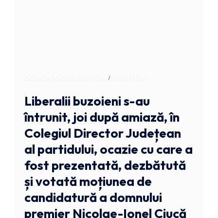
COMUNICATE DE PRESA
POLITICA
Liberalii buzoieni s-au
întrunit, joi după amiază, în
Colegiul Director Județean
al partidului, ocazie cu care a
fost prezentată, dezbătută
și votată moțiunea de
candidatură a domnului
premier Nicolae-Ionel Ciucă