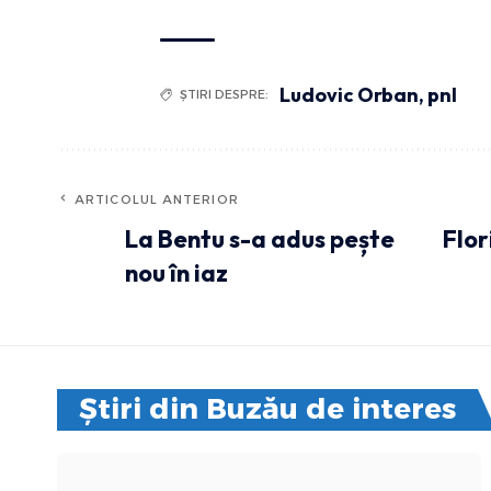
Ludovic Orban
,
pnl
ȘTIRI DESPRE:
ARTICOLUL ANTERIOR
La Bentu s-a adus pește
Flor
nou în iaz
Știri din Buzău de interes