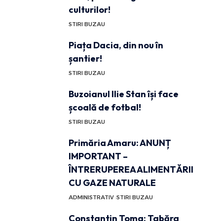
culturilor!
STIRI BUZAU
Piața Dacia, din nou în
șantier!
STIRI BUZAU
Buzoianul Ilie Stan își face
școală de fotbal!
STIRI BUZAU
Primăria Amaru: ANUNȚ
IMPORTANT –
ÎNTRERUPEREA ALIMENTĂRII
CU GAZE NATURALE
ADMINISTRATIV
STIRI BUZAU
Constantin Toma: Tabăra