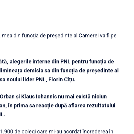
 mea din funcția de președinte al Camerei va fi pe
tă, alegerile interne din PNL pentru funcția de
dimineața demisia sa din funcția de președinte al
a noului lider PNL, Florin Cîțu.
Orban şi Klaus Iohannis nu mai există niciun
n, în prima sa reacție după aflarea rezultatului
NL.
 1.900 de colegi care mi-au acordat încrederea în