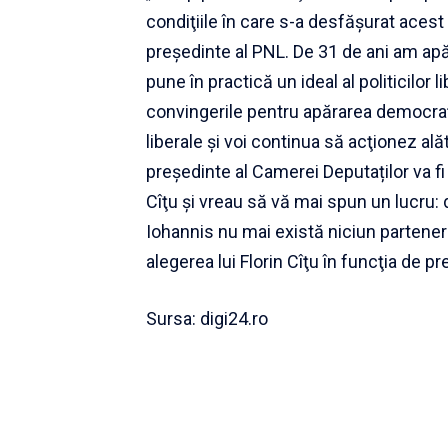
condiţiile în care s-a desfăşurat acest 
preşedinte al PNL. De 31 de ani am apăr
pune în practică un ideal al politicilor
convingerile pentru apărarea democraţiei,
liberale şi voi continua să acţionez al
preşedinte al Camerei Deputaților va fi 
Cîţu şi vreau să vă mai spun un lucru:
Iohannis nu mai există niciun partener
alegerea lui Florin Cîţu în funcţia de
pre
Sursa:
digi24.ro