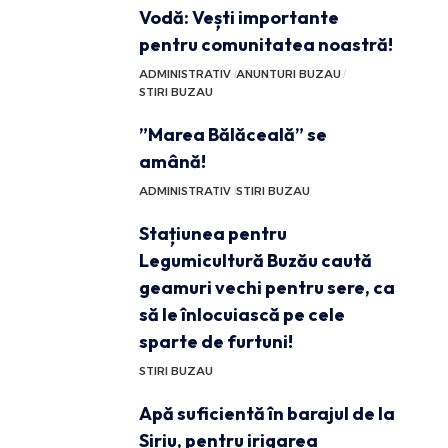
Vodă: Vești importante
pentru comunitatea noastră!
ADMINISTRATIV
ANUNTURI BUZAU
STIRI BUZAU
”Marea Bălăceală” se
amână!
ADMINISTRATIV
STIRI BUZAU
Stațiunea pentru
Legumicultură Buzău caută
geamuri vechi pentru sere, ca
să le înlocuiască pe cele
sparte de furtuni!
STIRI BUZAU
Apă suficientă în barajul de la
Siriu, pentru irigarea