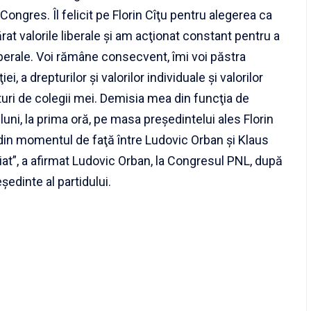
Congres. Îl felicit pe Florin Cîţu pentru alegerea ca
at valorile liberale şi am acţionat constant pentru a
 liberale. Voi rămâne consecvent, îmi voi păstra
 a drepturilor şi valorilor individuale şi valorilor
ături de colegii mei. Demisia mea din funcţia de
luni, la prima oră, pe masa preşedintelui ales Florin
 din momentul de faţă între Ludovic Orban şi Klaus
iat”, a afirmat Ludovic Orban, la Congresul PNL, după
şedinte al partidului
.