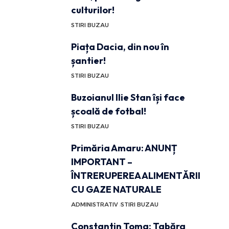
culturilor!
STIRI BUZAU
Piața Dacia, din nou în
șantier!
STIRI BUZAU
Buzoianul Ilie Stan își face
școală de fotbal!
STIRI BUZAU
Primăria Amaru: ANUNȚ
IMPORTANT –
ÎNTRERUPEREA ALIMENTĂRII
CU GAZE NATURALE
ADMINISTRATIV
STIRI BUZAU
Constantin Toma: Tabăra