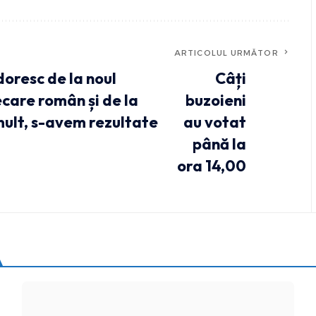
ARTICOLUL URMĂTOR
oresc de la noul
Câți
ecare român și de la
buzoieni
mult, s-avem rezultate
au votat
până la
ora 14,00