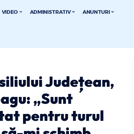
VIDEO
ADMINISTRATIV
ANUNTURI
iliului Județean,
agu: „Sunt
at pentru turul
t să-mi schimb