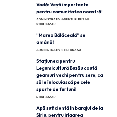
Vodă: Vești importante
pentru comunitatea noastră!
ADMINISTRATIV
ANUNTURI BUZAU
STIRI BUZAU
”Marea Bălăceală” se
amână!
ADMINISTRATIV
STIRI BUZAU
Stațiunea pentru
Legumicultură Buzău caută
geamuri vechi pentru sere, ca
să le înlocuiască pe cele
sparte de furtuni!
STIRI BUZAU
Apă suficientă în barajul de la
Siriu, pentru irigarea