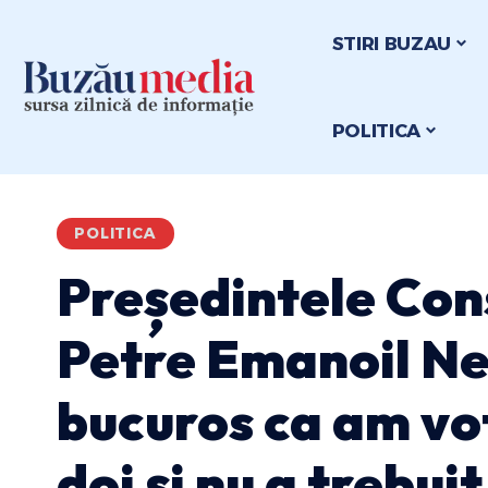
STIRI BUZAU
POLITICA
POLITICA
Președintele Cons
Petre Emanoil Ne
bucuros ca am vot
doi și nu a trebui