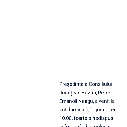
Președintele Consiliului
Județean Buzău, Petre
Emanoil Neagu, a venit la
vot duminică, în jurul orei
10.00, foarte binedispus
și fredonând o melodie.