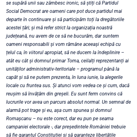
se supără unii sau zâmbesc ironic, să știți că Partidul
Social Democrat are oameni care pot duce partidul mai
departe în continuare și
să participăm toți la dregătoriile
acestei țări; și mă refer strict la organizația noastră
județeană, nu avem de ce să ne bucurăm, dar suntem
oameni responsabili și vom rămâne aceeași echipă cu
țelul ca, în viitorul apropiat, să ne ducem la îndeplinire –
atât eu cât și domnul primar Toma, ceilalți reprezentanți ai
unităților administrativ-teritoriale – programul până la
capăt și să ne putem prezenta, în luna iunie, la alegerile
locale cu fruntea sus. Și atunci vom vedea ce și cum, dacă
reușim să învățăm din greșeli. Eu sunt ferm convins că
lucrurile vor avea un parcurs absolut normal. Un semnal de
alarmă pot trage și eu, așa cum spunea și domnul
Romașcanu – nu este corect, dar eu pun pe seama
campaniei electorale -, dar președintele României trebuie
să fie garantul Constituției și să garanteze libertățile