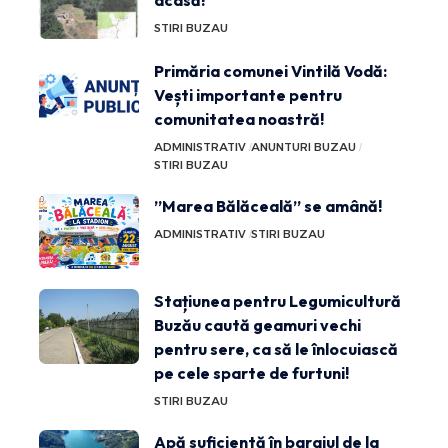
acasă!
STIRI BUZAU
Primăria comunei Vintilă Vodă:
Vești importante pentru
comunitatea noastră!
ADMINISTRATIV
ANUNTURI BUZAU
STIRI BUZAU
”Marea Bălăceală” se amână!
ADMINISTRATIV
STIRI BUZAU
Stațiunea pentru Legumicultură
Buzău caută geamuri vechi
pentru sere, ca să le înlocuiască
pe cele sparte de furtuni!
STIRI BUZAU
Apă suficientă în barajul de la