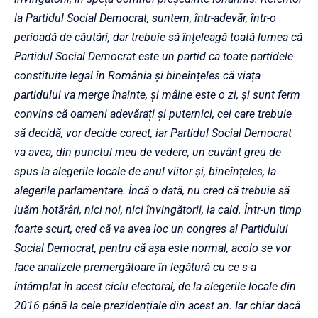
la Partidul Social Democrat, suntem, într-adevăr, într-o
perioadă de căutări, dar trebuie să înțeleagă toată lumea că
Partidul Social Democrat este un partid ca toate partidele
constituite legal în România și bineînțeles că viața
partidului va merge înainte, și mâine este o zi, și sunt ferm
convins că oameni adevărați și puternici, cei care trebuie
să decidă, vor
decide corect, iar Partidul Social Democrat
va avea, din punctul meu de vedere, un cuvânt greu de
spus la alegerile locale de anul viitor și, bineînțeles, la
alegerile parlamentare. Încă o dată, nu cred că trebuie să
luăm hotărâri, nici
noi, nici învingătorii, la cald. Într-un timp
foarte scurt, cred că va avea loc un congres al Partidului
Social Democrat, pentru că așa este normal, acolo se vor
face analizele premergătoare în legătură cu ce s-a
întâmplat în acest ciclu
electoral, de la alegerile locale din
2016 până la cele prezidențiale din acest an. Iar chiar dacă