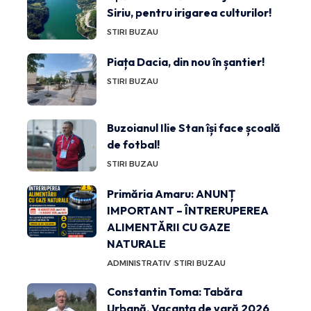
Siriu, pentru irigarea culturilor!
STIRI BUZAU
Piața Dacia, din nou în șantier!
STIRI BUZAU
Buzoianul Ilie Stan își face școală
de fotbal!
STIRI BUZAU
Primăria Amaru: ANUNȚ
IMPORTANT – ÎNTRERUPEREA
ALIMENTĂRII CU GAZE
NATURALE
ADMINISTRATIV
STIRI BUZAU
Constantin Toma: Tabăra
Urbană, Vacanța de vară 2026