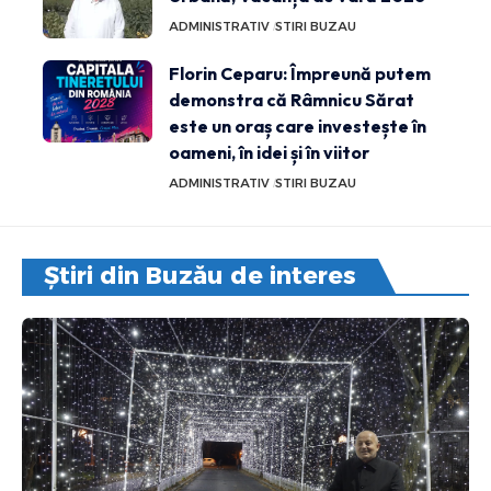
ADMINISTRATIV
STIRI BUZAU
Florin Ceparu: Împreună putem
demonstra că Râmnicu Sărat
este un oraș care investește în
oameni, în idei și în viitor
ADMINISTRATIV
STIRI BUZAU
Știri din Buzău de interes