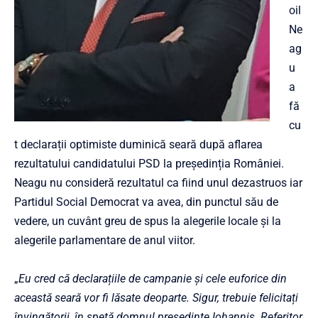
oil
Ne
ag
u
a
fă
cu
t declarații optimiste duminică seară după aflarea
rezultatului candidatului PSD la președinția României.
Neagu nu consideră rezultatul ca fiind unul dezastruos iar
Partidul Social Democrat va avea, din punctul său de
vedere, un cuvânt greu de spus la alegerile locale și la
alegerile parlamentare
de anul viitor
.
„
Eu cred că declarațiile de campanie și cele euforice din
această seară vor fi
lăsate deoparte. Sigur, trebuie felicitați
învingătorii, în speță domnul președinte Iohannis. Referitor