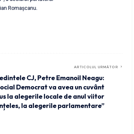
cian Romașcanu.
ARTICOLUL URMĂTOR
edintele CJ, Petre Emanoil Neagu:
Social Democrat va avea un cuvânt
s la alegerile locale de anul viitor
eînțeles, la alegerile parlamentare”