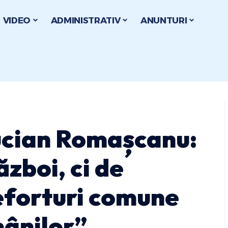
VIDEO
ADMINISTRATIV
ANUNTURI
ucian Romașcanu:
ăzboi, ci de
 eforturi comune
mânilor”