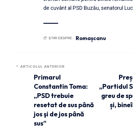
de cuvânt al PSD Buzău, senatorul Lu
Romașcanu
ȘTIRI DESPRE:
ARTICOLUL ANTERIOR
Primarul
Preș
Constantin Toma:
„Partidul 
„PSD trebuie
greu de spu
resetat de sus până
și, bin
jos şi de jos până
sus”