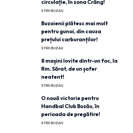
circulație, în zona Crâng!
STIRI BUZAU
Buzoienii plătesc mai mult
pentru gunoi, din cauza
prețului carburanților!
STIRI BUZAU
8 mașini lovite dintr-un foc, la
Rm. Sărat, de un șofer
neatent!
STIRI BUZAU
O nouă victorie pentru
Handbal Club Buzău, în
perioada de pregătire!
STIRI BUZAU