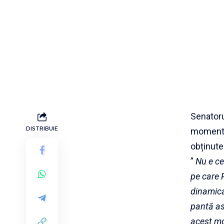
Senator
DISTRIBUIE
moment e
obținute
”
Nu e ce
pe care 
dinamica
pantă as
acest mo