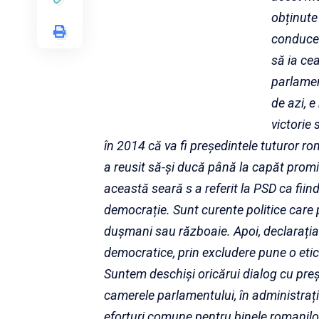
obținute 
conducer
să ia ce
parlamen
de azi, 
victorie
în 2014 că va fi președintele tuturor ro
a reusit să-și ducă până la capăt promi
această seară s a referit la PSD ca fiind
democrație. Sunt curente politice care 
dușmani sau războaie. Apoi, declarația
democratice, prin excludere pune o eti
Suntem deschiși oricărui dialog cu preș
camerele parlamentului, în administrații
eforturi comune pentru binele romanilo