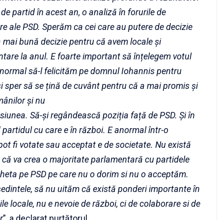
de partid în acest an, o analiză în forurile de
e ale PSD. Sperăm ca cei care au putere de decizie
a mai bună decizie pentru că avem locale și
tare la anul. E foarte important să înțelegem votul
e normal să-l felicităm pe domnul Iohannis pentru
 si sper să se țină de cuvânt pentru că a mai promis și
mânilor și nu
siunea. Să-și regândească poziția față de PSD. Și în
 partidul cu care e în război. E anormal într-o
pot fi votate sau acceptat e de societate. Nu există
 că va crea o majoritate parlamentară cu partidele
cheta pe PSD pe care nu o dorim si nu o acceptăm.
edintele, să nu uităm că există ponderi importante în
le locale, nu e nevoie de război, ci de colaborare si de
r
”, a declarat purtătorul