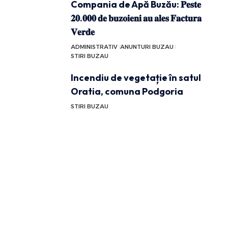
Compania de Apă Buzău: 𝐏𝐞𝐬𝐭𝐞
𝟐𝟎.𝟎𝟎𝟎 𝐝𝐞 𝐛𝐮𝐳𝐨𝐢𝐞𝐧𝐢 𝐚𝐮 𝐚𝐥𝐞𝐬 𝐅𝐚𝐜𝐭𝐮𝐫𝐚
𝐕𝐞𝐫𝐝𝐞
ADMINISTRATIV
ANUNTURI BUZAU
STIRI BUZAU
Incendiu de vegetație în satul
Oratia, comuna Podgoria
STIRI BUZAU