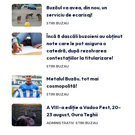
Buzăul va avea, din nou, un
serviciu de ecarisaj!
STIRI BUZAU
Încă 8 dascăli buzoieni au obținut
note care le pot asigura o
catedră, după rezolvarea
contestațiilor la titularizare!
STIRI BUZAU
Metalul Buzău, tot mai
cosmopolită!
STIRI BUZAU
A VIII-a ediție a Vadoo Fest, 20–
23 august, Gura Teghii
ADMINISTRATIV
STIRI BUZAU