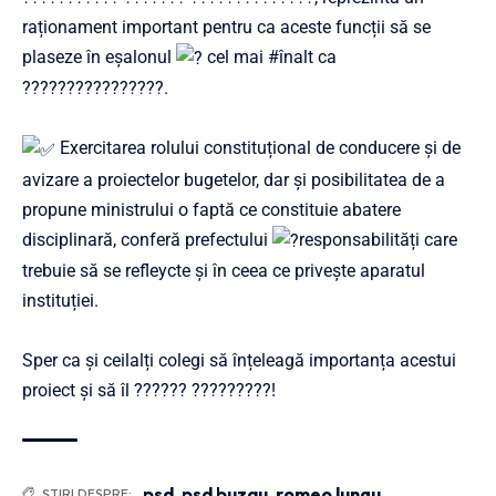
raționament important pentru ca aceste funcții să se
plaseze în eșalonul
cel mai
#înalt
ca
????????????????.
Exercitarea rolului constituțional de conducere și de
avizare a proiectelor bugetelor, dar și posibilitatea de a
propune ministrului o faptă ce constituie abatere
disciplinară, conferă prefectului
responsabilități care
trebuie să se refleycte și în ceea ce privește aparatul
instituției.
Sper ca și ceilalți colegi să înțeleagă importanța acestui
proiect și să îl ?????? ?????????!
psd
,
psd buzau
,
romeo lungu
ȘTIRI DESPRE: