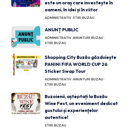
este un oraș care investește în
oameni, în idei și în viitor
ADMINISTRATIV
STIRI BUZAU
ANUNȚ PUBLIC
ADMINISTRATIV
ANUNTURI BUZAU
STIRI BUZAU
Shopping City Buzău găzduiește
PANINI FIFA WORLD CUP 26
Sticker Swap Tour
ADMINISTRATIV
ANUNTURI BUZAU
STIRI BUZAU
Buzoienii, așteptați la Buzău
Wine Fest, un eveniment dedicat
gustului și experiențelor
autentice!
STIRI BUZAU