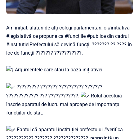
Am inițiat, alături de alți colegi parlamentari, o
#inițiativă
#legislativă
ce propune ca
#funcțiile
#publice
din cadrul
#InstituțieiPrefectului
să devină funcții ??????? ?? ???? în
loc de funcții ??????? ???????????.
Argumentele care stau la baza inițiativei:
????????? ??????? ?????????? ???????
????????????? ??? ????????????.
Rolul acestuia
înscrie aparatul de lucru mai aproape de importanța
funcțiilor de stat.
Faptul că aparatul instituției prefectului
#verifică
??????????? ??????? ??????????????, reprezintă un