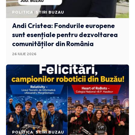
POLITICA
STIRI BUZAU
Andi Cristea: Fondurile europene
sunt esențiale pentru dezvoltarea
comunităților din România
26 IULIE 2026
POLITICA
STIRI BUZAU