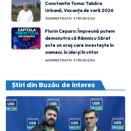
Constantin Toma: Tabăra
Urbană, Vacanța de vară 2026
ADMINISTRATIV
STIRI BUZAU
Florin Ceparu: Împreună putem
demonstra că Râmnicu Sărat
este un oraș care investește în
oameni, în idei și în viitor
ADMINISTRATIV
STIRI BUZAU
Știri din Buzău de interes