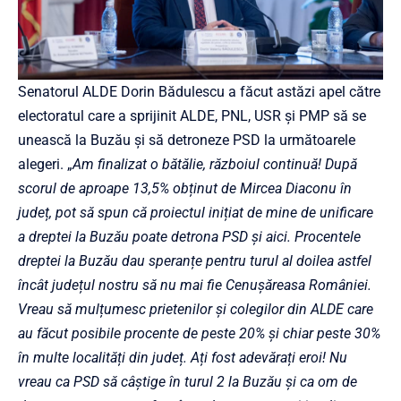
Senatorul ALDE Dorin Bădulescu a făcut astăzi apel către
electoratul care a sprijinit ALDE, PNL, USR și PMP să se
unească la Buzău și să detroneze PSD la următoarele
alegeri. „
Am finalizat o bătălie, războiul continuă! După
scorul de aproape 13,5% obținut de Mircea Diaconu în
județ, pot să spun că proiectul inițiat de mine de unificare
a dreptei la Buzău poate detrona PSD și aici. Procentele
dreptei la Buzău dau speranțe pentru turul al doilea astfel
încât județul nostru să nu mai fie Cenușăreasa României.
Vreau să mulțumesc prietenilor și colegilor din ALDE care
au făcut posibile procente de peste 20% și chiar peste 30%
în multe localități din județ. Ați fost adevărați eroi! Nu
vreau ca PSD să câștige în turul 2 la Buzău și ca om de