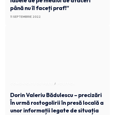
labele de pe mediul de afaceri
până nu îl faceți praf!”
11 SEPTEMBRIE 2022
COMUNICATE DE PRESA
POLITICA
Dorin Valeriu Bădulescu – precizări
În urmă rostogolirii în presă locală a
unor informații legate de situația