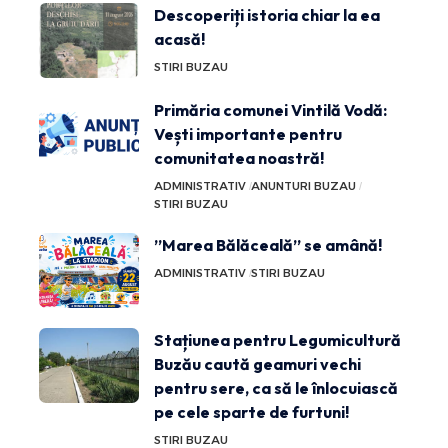
Descoperiți istoria chiar la ea
acasă!
STIRI BUZAU
Primăria comunei Vintilă Vodă:
Vești importante pentru
comunitatea noastră!
ADMINISTRATIV
ANUNTURI BUZAU
STIRI BUZAU
”Marea Bălăceală” se amână!
ADMINISTRATIV
STIRI BUZAU
Stațiunea pentru Legumicultură
Buzău caută geamuri vechi
pentru sere, ca să le înlocuiască
pe cele sparte de furtuni!
STIRI BUZAU