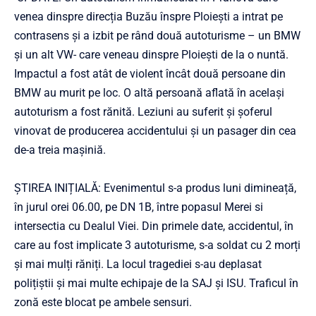
venea dinspre direcția Buzău înspre Ploiești a intrat pe
contrasens și a izbit pe rând două autoturisme – un BMW
și un alt VW- care veneau dinspre Ploiești de la o nuntă.
Impactul a fost atât de violent încât două persoane din
BMW au murit pe loc. O altă persoană aflată în același
autoturism a fost rănită. Leziuni au suferit și șoferul
vinovat de producerea accidentului și un pasager din cea
de-a treia mașiniă.
ȘTIREA INIȚIALĂ: Evenimentul s-a produs luni dimineață,
în jurul orei 06.00, pe DN 1B, între popasul Merei si
intersectia cu Dealul Viei. Din primele date, accidentul, în
care au fost implicate 3 autoturisme, s-a soldat cu 2 morți
și mai mulți răniți. La locul tragediei s-au deplasat
polițiștii și mai multe echipaje de la SAJ și ISU. Traficul în
zonă este blocat pe ambele sensuri.