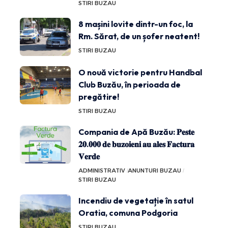
STIRI BUZAU
8 mașini lovite dintr-un foc, la
Rm. Sărat, de un șofer neatent!
STIRI BUZAU
O nouă victorie pentru Handbal
Club Buzău, în perioada de
pregătire!
STIRI BUZAU
Compania de Apă Buzău: 𝐏𝐞𝐬𝐭𝐞
𝟐𝟎.𝟎𝟎𝟎 𝐝𝐞 𝐛𝐮𝐳𝐨𝐢𝐞𝐧𝐢 𝐚𝐮 𝐚𝐥𝐞𝐬 𝐅𝐚𝐜𝐭𝐮𝐫𝐚
𝐕𝐞𝐫𝐝𝐞
ADMINISTRATIV
ANUNTURI BUZAU
STIRI BUZAU
Incendiu de vegetație în satul
Oratia, comuna Podgoria
STIRI BUZAU