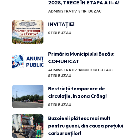
2028, TRECE ÎN ETAPA A II-A!
ADMINISTRATIV
STIRI BUZAU
INVITAȚIE!
STIRI BUZAU
Primăria Municipiului Buzău:
COMUNICAT
ADMINISTRATIV
ANUNTURI BUZAU
STIRI BUZAU
Restricții temporare de
circulație, în zona Crâng!
STIRI BUZAU
Buzoienii plătesc mai mult
pentru gunoi, din cauza prețului
carburanților!