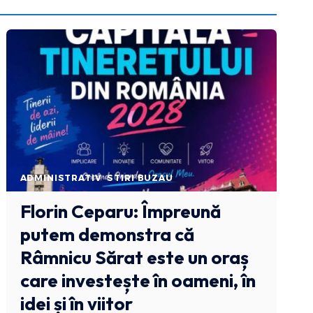
ADMINISTRATIV
STIRI BUZAU
Florin Ceparu: Împreună
putem demonstra că
Râmnicu Sărat este un oraș
care investește în oameni, în
idei și în viitor