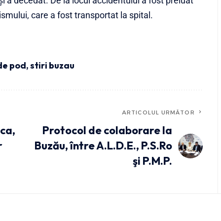
i a decedat. De la locul accidentului a fost preluat
mului, care a fost transportat la spital.
de pod
,
stiri buzau
ARTICOLUL URMĂTOR
ica,
Protocol de colaborare la
r
Buzău, între A.L.D.E., P.S.Ro
şi P.M.P.