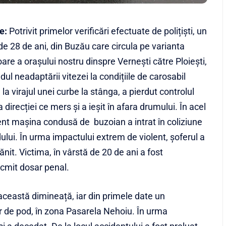
e:
Potrivit primelor verificări efectuate de polițiști, un
de 28 de ani, din Buzău care circula pe varianta
oare a orașului nostru dinspre Vernești către Ploiești,
dul neadaptării vitezei la condițiile de carosabil
la virajul unei curbe la stânga, a pierdut controlul
 direcției ce mers și a ieșit în afara drumului. În acel
t mașina condusă de buzoian a intrat în coliziune
dului. În urma impactului extrem de violent, șoferul a
ănit. Victima, în vârstă de 20 de ani a fost
tocmit dosar penal.
această dimineață, iar din primele date un
or de pod, în zona Pasarela Nehoiu. În urma