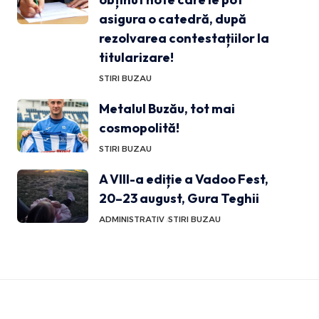
asigura o catedră, după
rezolvarea contestațiilor la
titularizare!
STIRI BUZAU
Metalul Buzău, tot mai
cosmopolită!
STIRI BUZAU
A VIII-a ediție a Vadoo Fest,
20–23 august, Gura Teghii
ADMINISTRATIV
STIRI BUZAU