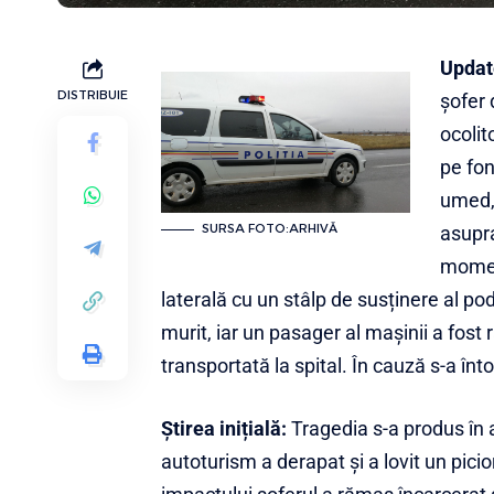
Updat
DISTRIBUIE
șofer 
ocolit
pe fon
umed, 
SURSA FOTO:ARHIVĂ
asupra
momen
laterală cu un stâlp de susținere al po
murit, iar un pasager al mașinii a fost r
transportată la spital. În cauză s-a în
Știrea inițială:
Tragedia s-a produs în 
autoturism a derapat și a lovit un pici