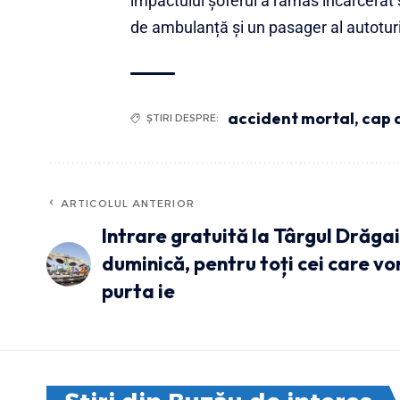
impactului șoferul a rămas încarcerat ș
de ambulanță și un pasager al autoturis
accident mortal
,
cap 
ȘTIRI DESPRE:
ARTICOLUL ANTERIOR
Intrare gratuită la Târgul Drăga
duminică, pentru toți cei care vo
purta ie