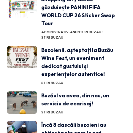
găzduiește PANINI FIFA
WORLD CUP 26 Sticker Swap
Tour
ADMINISTRATIV
ANUNTURI BUZAU
STIRI BUZAU
Buzoienii, așteptați la Buzău
Wine Fest, un eveniment
dedicat gustului și
experiențelor autentice!
STIRI BUZAU
Buzăul va avea, din nou, un
serviciu de ecarisaj!
STIRI BUZAU
Încă 8 dascăli buzoieni au
obținut note care le pot