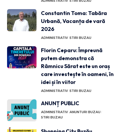
ADMINISTRATIV
STIRI BUZAU
Constantin Toma: Tabăra
Urbană, Vacanța de vară
2026
ADMINISTRATIV
STIRI BUZAU
Florin Ceparu: Împreună
putem demonstra că
Râmnicu Sărat este un oraș
care investește în oameni, în
idei și în viitor
ADMINISTRATIV
STIRI BUZAU
ANUNȚ PUBLIC
ADMINISTRATIV
ANUNTURI BUZAU
STIRI BUZAU
Shopping City Buzău