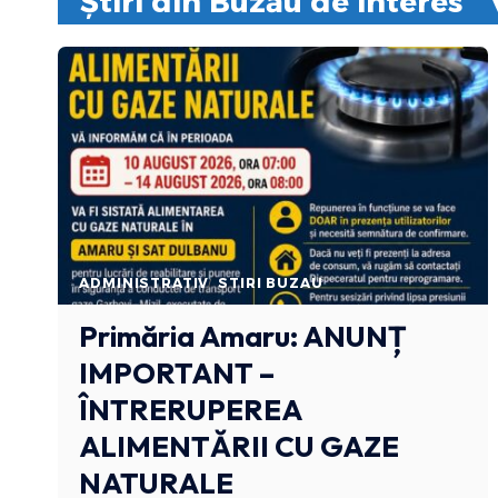
Știri din Buzău de interes
ADMINISTRATIV
STIRI BUZAU
Primăria Amaru: ANUNȚ
IMPORTANT –
ÎNTRERUPEREA
ALIMENTĂRII CU GAZE
NATURALE