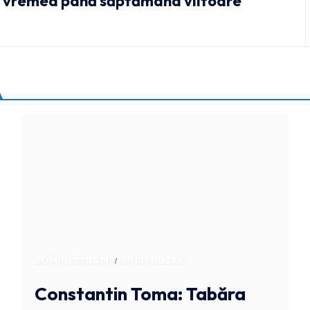
vremea până săptămâna viitoare
ADMINISTRATIV
STIRI BUZAU
Constantin Toma: Tabăra