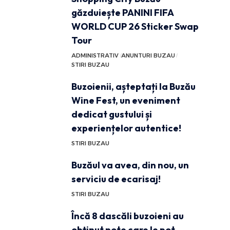
găzduiește PANINI FIFA
WORLD CUP 26 Sticker Swap
Tour
ADMINISTRATIV
ANUNTURI BUZAU
STIRI BUZAU
Buzoienii, așteptați la Buzău
Wine Fest, un eveniment
dedicat gustului și
experiențelor autentice!
STIRI BUZAU
Buzăul va avea, din nou, un
serviciu de ecarisaj!
STIRI BUZAU
Încă 8 dascăli buzoieni au
obținut note care le pot