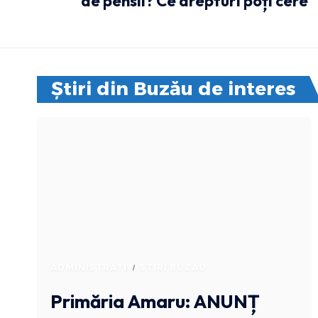
de pensii? Ce drepturi poți cere
Știri din Buzău de interes
ADMINISTRATIV
STIRI BUZAU
Primăria Amaru: ANUNȚ