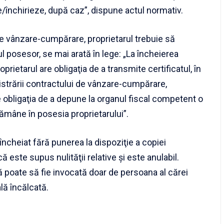
închirieze, după caz”, dispune actul normativ.
de vânzare-cumpărare, proprietarul trebuie să
ul posesor, se mai arată în lege: „La încheierea
rietarul are obligaţia de a transmite certificatul, în
egistrării contractului de vânzare-cumpărare,
re obligaţia de a depune la organul fiscal competent o
 rămâne în posesia proprietarului”.
cheiat fără punerea la dispoziţie a copiei
 este supus nulităţii relative şi este anulabil.
vă poate să fie invocată doar de persoana al cărei
ală încălcată.