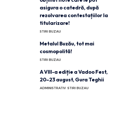
asigura o catedră, după
rezolvarea contestațiilor la
titularizare!
STIRI BUZAU
Metalul Buzău, tot mai
cosmopolită!
STIRI BUZAU
A VIII-a ediție a Vadoo Fest,
20–23 august, Gura Teghii
ADMINISTRATIV
STIRI BUZAU