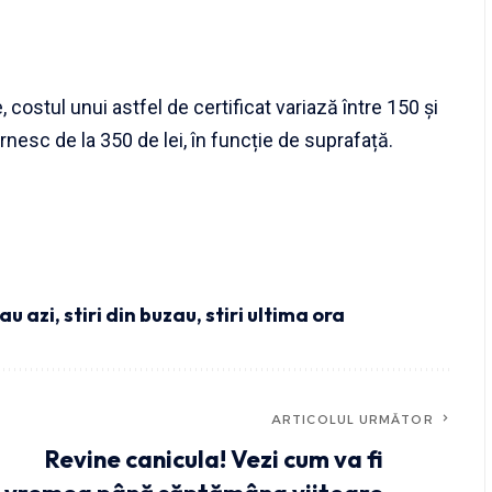
ostul unui astfel de certificat variază între 150 și
ornesc de la 350 de lei, în funcție de suprafață.
zau azi
,
stiri din buzau
,
stiri ultima ora
ARTICOLUL URMĂTOR
Revine canicula! Vezi cum va fi