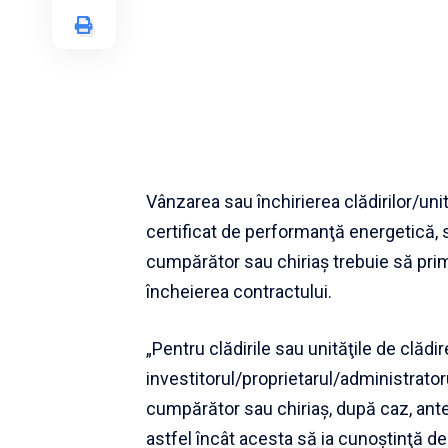
Vânzarea sau închirierea clădirilor/unit
certificat de performanţă energetică, s
cumpărător sau chiriaş trebuie să pri
încheierea contractului.
„Pentru clădirile sau unităţile de clădi
investitorul/proprietarul/administratoru
cumpărător sau chiriaş, după caz, anteri
astfel încât acesta să ia cunoştinţă de