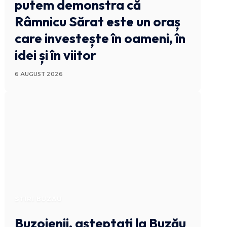
putem demonstra că
Râmnicu Sărat este un oraș
care investește în oameni, în
idei și în viitor
6 AUGUST 2026
STIRI BUZAU
Buzoienii, așteptați la Buzău