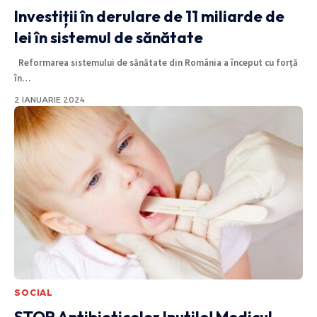
Investiții în derulare de 11 miliarde de
lei în sistemul de sănătate
Reformarea sistemului de sănătate din România a început cu forță
în
…
2 IANUARIE 2024
SOCIAL
STOP Antibioticelor Inutile! Medicul