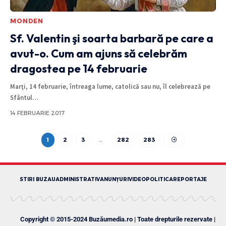
MONDEN
Sf. Valentin şi soarta barbară pe care a
avut-o. Cum am ajuns să celebrăm
dragostea pe 14 februarie
Marţi, 14 februarie, întreaga lume, catolică sau nu, îl celebrează pe
Sfântul
…
14 FEBRUARIE 2017
1
2
3
…
282
283
STIRI BUZAU
ADMINISTRATIV
ANUNȚURI
VIDEO
POLITICA
REPORTAJE
Copyright © 2015-2024 Buzăumedia.ro | Toate drepturile rezervate |