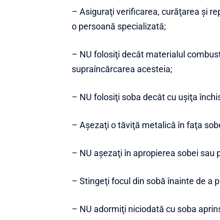
– Asiguraţi verificarea, curăţarea şi r
o persoană specializată;
– NU folosiţi decât materialul combusti
supraîncărcarea acesteia;
– NU folosiţi soba decât cu uşiţa închi
– Aşezaţi o tăviţă metalică în faţa sobei
– NU aşezaţi în apropierea sobei sau 
– Stingeţi focul din sobă înainte de a p
– NU adormiţi niciodată cu soba aprin