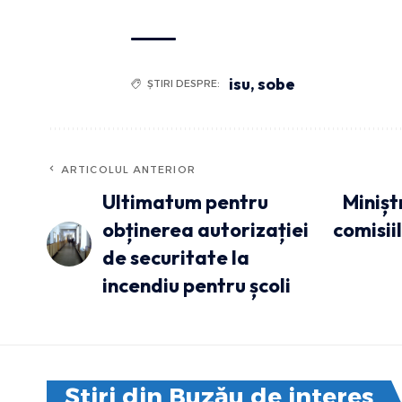
isu
,
sobe
ȘTIRI DESPRE:
ARTICOLUL ANTERIOR
Ultimatum pentru
Minișt
obținerea autorizației
comisii
de securitate la
incendiu pentru școli
Știri din Buzău de interes