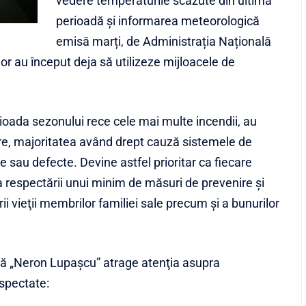
vedere temperaturile scăzute din ultima
perioadă și informarea meteorologică
emisă marți, de Administrația Națională
or au început deja să utilizeze mijloacele de
erioada sezonului rece cele mai multe incendii, au
lare, majoritatea având drept cauză sistemele de
 sau defecte. Devine astfel prioritar ca fiecare
 respectării unui minim de măsuri de prevenire şi
rii vieţii membrilor familiei sale precum şi a bunurilor
nţă „Neron Lupașcu” atrage atenţia asupra
espectate: