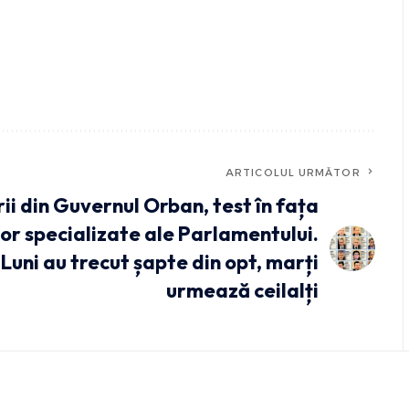
ARTICOLUL URMĂTOR
rii din Guvernul Orban, test în fața
lor specializate ale Parlamentului.
Luni au trecut șapte din opt, marți
urmează ceilalți