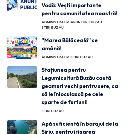
Vodă: Vești importante
pentru comunitatea noastră!
ADMINISTRATIV
ANUNTURI BUZAU
STIRI BUZAU
”Marea Bălăceală” se
amână!
ADMINISTRATIV
STIRI BUZAU
Stațiunea pentru
Legumicultură Buzău caută
geamuri vechi pentru sere, ca
să le înlocuiască pe cele
sparte de furtuni!
STIRI BUZAU
Apă suficientă în barajul de la
Siriu, pentru irigarea