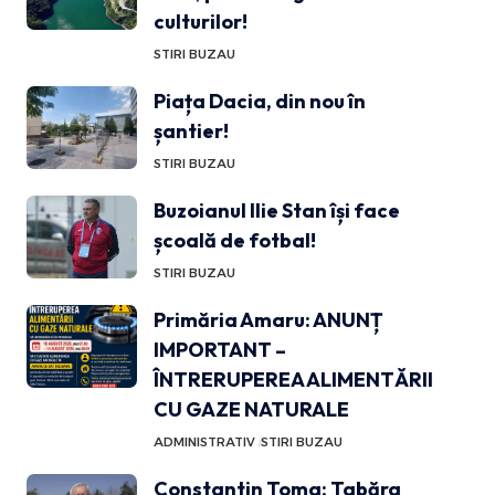
culturilor!
STIRI BUZAU
Piața Dacia, din nou în
șantier!
STIRI BUZAU
Buzoianul Ilie Stan își face
școală de fotbal!
STIRI BUZAU
Primăria Amaru: ANUNȚ
IMPORTANT –
ÎNTRERUPEREA ALIMENTĂRII
CU GAZE NATURALE
ADMINISTRATIV
STIRI BUZAU
Constantin Toma: Tabăra