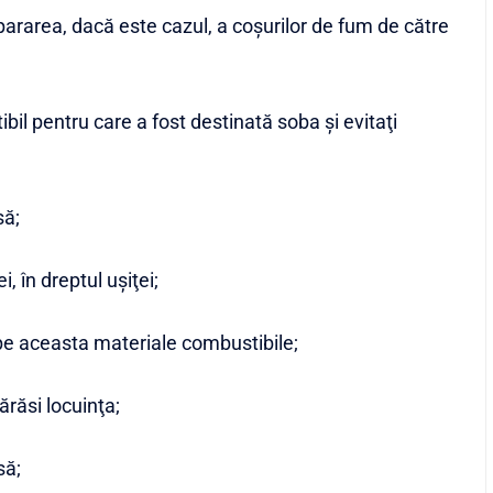
epararea, dacă este cazul, a coşurilor de fum de către
bil pentru care a fost destinată soba şi evitaţi
să;
, în dreptul uşiţei;
pe aceasta materiale combustibile;
ărăsi locuinţa;
să;