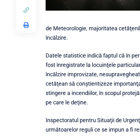
de Meteorologie, majoritatea cetăţenil
încălzire.
Datele statistice indică faptul că în p
fost înregistrate la locuinţele particu
încălzire improvizate, nesupravegheate
cetăţean să conştientizeze importanţa
stingere a incendiilor, în scopul protejă
pe care le deţine.
Inspectoratul pentru Situaţii de Urge
următoarelor reguli ce se impun a fi r