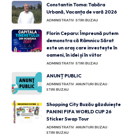
Constantin Toma: Tabăra
Urbană, Vacanța de vară 2026
ADMINISTRATIV
STIRI BUZAU
Florin Ceparu: Împreună putem
demonstra că Râmnicu Sărat
este un oraș care investește în
oameni, în idei și în viitor
ADMINISTRATIV
STIRI BUZAU
ANUNȚ PUBLIC
ADMINISTRATIV
ANUNTURI BUZAU
STIRI BUZAU
Shopping City Buzău găzduiește
PANINI FIFA WORLD CUP 26
Sticker Swap Tour
ADMINISTRATIV
ANUNTURI BUZAU
STIRI BUZAU