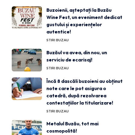
Buzoienii, așteptați la Buzău
Wine Fest, un eveniment dedicat
gustului și experiențelor
autentice!
STIRI BUZAU
Buzăul va avea, din nou, un
serviciu de ecarisaj!
STIRI BUZAU
Încă 8 dascăli buzoieni au obținut
note care le pot asigura o
catedră, după rezolvarea
contestațiilor la titularizare!
STIRI BUZAU
Metalul Buzău, tot mai
cosmopolită!