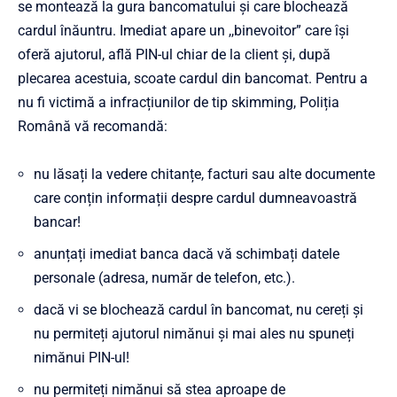
se montează la gura bancomatului și care blochează
cardul înăuntru. Imediat apare un ,,binevoitor” care își
oferă ajutorul, află PIN-ul chiar de la client și, după
plecarea acestuia, scoate cardul din bancomat. Pentru a
nu fi victimă a infracțiunilor de tip skimming, Poliția
Română vă recomandă:
nu lăsați la vedere chitanțe, facturi sau alte documente
care conțin informații despre cardul dumneavoastră
bancar!
anunțați imediat banca dacă vă schimbați datele
personale (adresa, număr de telefon, etc.).
dacă vi se blochează cardul în bancomat, nu cereți și
nu permiteți ajutorul nimănui și mai ales nu spuneți
nimănui PIN-ul!
nu permiteți nimănui să stea aproape de