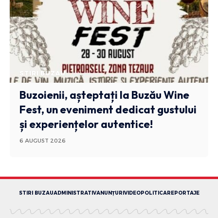
STIRI BUZAU
Buzoienii, așteptați la Buzău Wine
Fest, un eveniment dedicat gustului
și experiențelor autentice!
6 AUGUST 2026
STIRI BUZAU
ADMINISTRATIV
ANUNȚURI
VIDEO
POLITICA
REPORTAJE