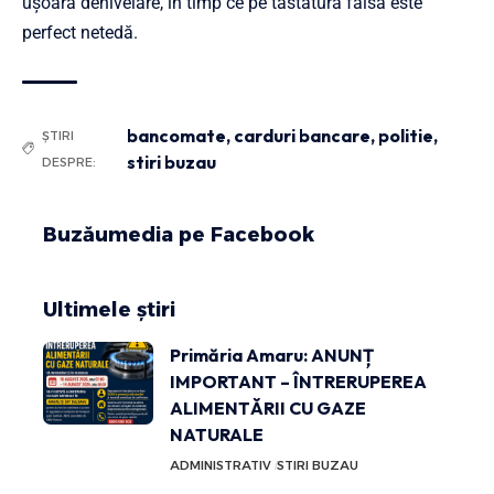
ușoară denivelare, în timp ce pe tastatura falsă este
perfect netedă.
bancomate
,
carduri bancare
,
politie
,
ȘTIRI
stiri buzau
DESPRE:
Buzăumedia pe Facebook
Ultimele știri
Primăria Amaru: ANUNȚ
IMPORTANT – ÎNTRERUPEREA
ALIMENTĂRII CU GAZE
NATURALE
ADMINISTRATIV
STIRI BUZAU